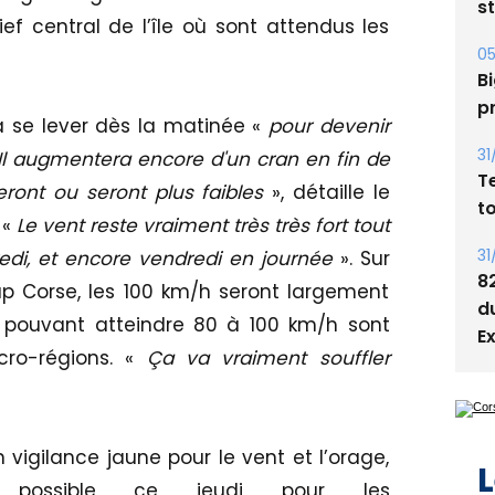
Bi
ef central de l’île où sont attendus les
p
31
T
 se lever dès la matinée «
pour
devenir
t
« Il augmentera encore d'un cran en fin de
eront ou seront plus faibles
», détaille le
31
 «
Le vent reste vraiment très très fort tout
8
d
redi, et encore vendredi en journée
». Sur
E
p Corse, les 100 km/h seront largement
 pouvant atteindre 80 à 100 km/h sont
cro-régions. «
Ça va vraiment souffler
L
n vigilance jaune pour le vent et l’orage,
 possible ce jeudi pour les