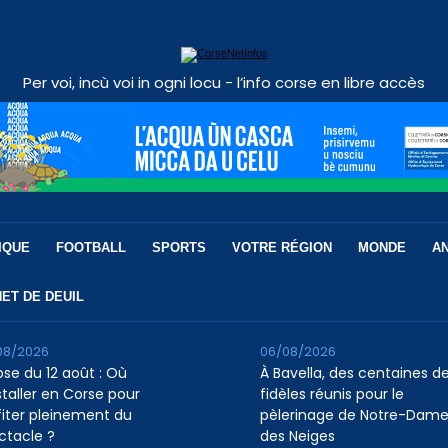
Per voi, incù voi in ogni locu - l’info corse en libre accès
IQUE
FOOTBALL
SPORTS
VOTRE RÉGION
MONDE
A
ET DE DEUIL
08/2026
06/08/2026
pse du 12 août : Où
À Bavella, des centaines d
staller en Corse pour
fidèles réunis pour le
fiter pleinement du
pèlerinage de Notre-Dam
ctacle ?
des Neiges