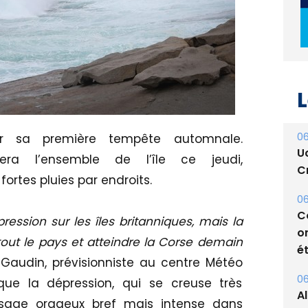
L
06
U
Cr
er sa première tempête automnale.
hera l’ensemble de l’île ce jeudi,
06
fortes pluies par endroits.
C
o
ét
ession sur les îles britanniques, mais la
tout le pays et atteindre la Corse demain
06
A
Gaudin, prévisionniste au centre Météo
s
que la dépression, qui se creuse très
ssage orageux bref mais intense dans
05