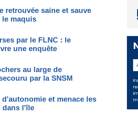
e retrouvée saine et sauve
s le maquis
ses par le FLNC : le
uvre une enquête
In
ochers au large de
re
secouru par la SNSM
im
me
t d'autonomie et menace les
dans l'île