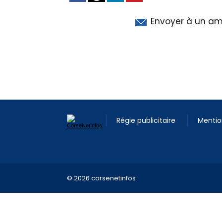
Envoyer à un am
Régie publicitaire
Mentio
© 2026 corsenetinfos