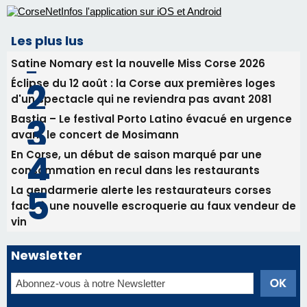
procession le 14 août
31/07/2026 08:24
Tennis - Début ce week-end du tournoi du
RCPV
31/07/2026 08:22
82ème anniversaire de la disparition du
Commandant Antoine de Saint Exupery
Les plus lus
Satine Nomary est la nouvelle Miss Corse 2026
Éclipse du 12 août : la Corse aux premières loges
d'un spectacle qui ne reviendra pas avant 2081
Bastia – Le festival Porto Latino évacué en urgence
avant le concert de Mosimann