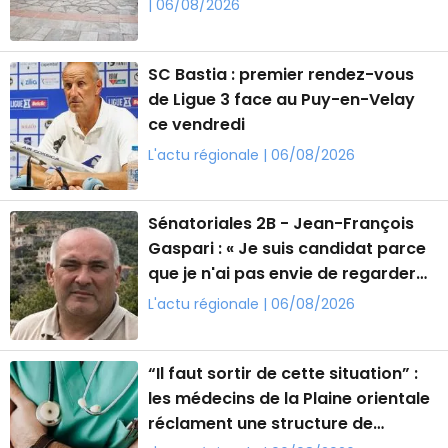
| 06/08/2026
SC Bastia : premier rendez-vous
de Ligue 3 face au Puy-en-Velay
ce vendredi
L'actu régionale | 06/08/2026
Sénatoriales 2B - Jean-François
Gaspari : « Je suis candidat parce
que je n'ai pas envie de regarder
nos villages s'éteindre »
L'actu régionale | 06/08/2026
“Il faut sortir de cette situation” :
les médecins de la Plaine orientale
réclament une structure de