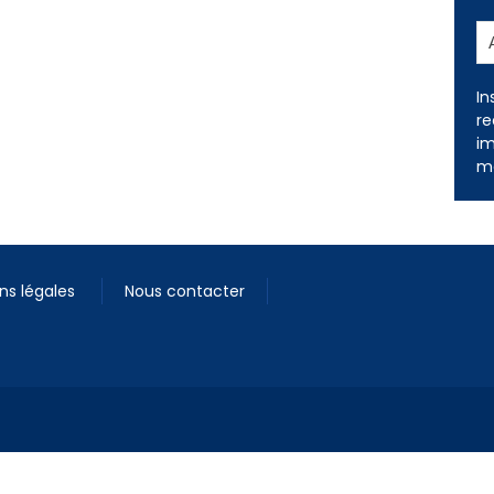
In
re
im
me
ns légales
Nous contacter