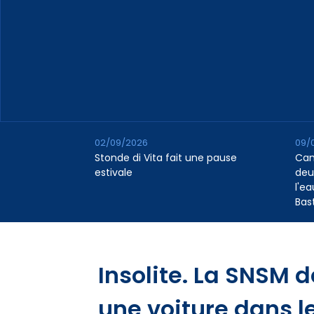
02/09/2026
09/
Stonde di Vita fait une pause
Cana
estivale
deu
l'e
Bas
Insolite. La SNSM 
une voiture dans l