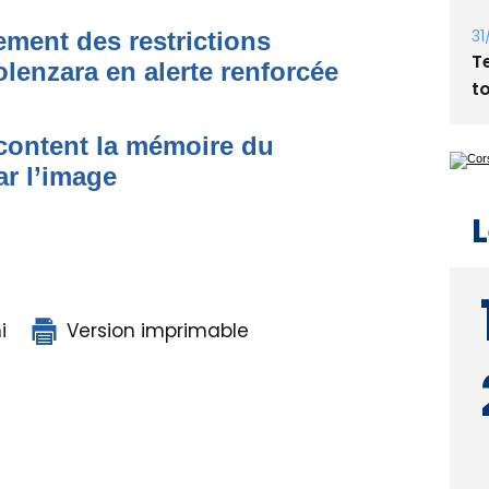
Bi
ment des restrictions
p
olenzara en alerte renforcée
31
T
t
acontent la mémoire du
ar l’image
L
i
Version imprimable