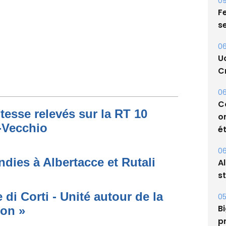
09
Fe
s
06
U
Cr
tesse relevés sur la RT 10
06
o-Vecchio
C
o
ét
dies à Albertacce et Rutali
06
A
di Corti - Unité autour de la
s
ion »
05