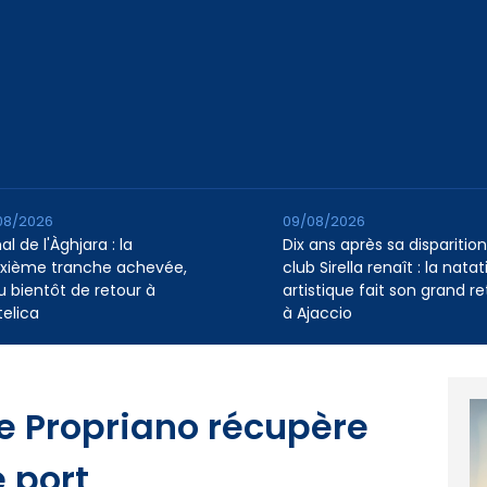
08/2026
09/08/2026
l de l'Àghjara : la
Dix ans après sa disparition,
xième tranche achevée,
club Sirella renaît : la natat
au bientôt de retour à
artistique fait son grand re
telica
à Ajaccio
de Propriano récupère
e port