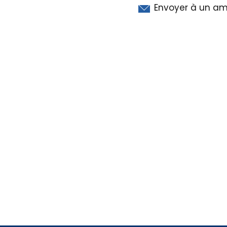
Envoyer à un am
Régie publicitaire
Mentio