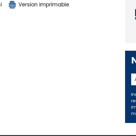
i
Version imprimable
In
re
im
me
ns légales
Nous contacter