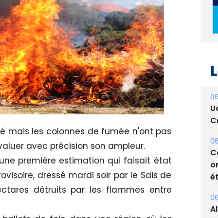
L
06
U
Cr
06
C
pé mais les colonnes de fumée n'ont pas
o
valuer avec précision son ampleur.
ét
 une première estimation qui faisait état
06
rovisoire, dressé mardi soir par le Sdis de
A
ectares détruits par les flammes entre
s
05