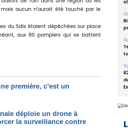
0 ballots de foin dans une région où les
Bi
mais aucun n'aurait été touché par le
p
31
les du Sdis étaient dépêchées sur place
T
chéant, aux 80 pompiers qui se battent
t
31
8
d
E
une première, c’est un
L
onale déploie un drone à
rcer la surveillance contre