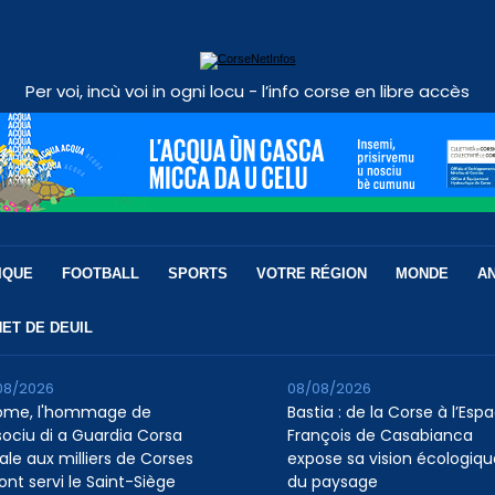
Per voi, incù voi in ogni locu - l’info corse en libre accès
IQUE
FOOTBALL
SPORTS
VOTRE RÉGION
MONDE
A
ET DE DEUIL
08/2026
08/08/2026
ome, l'hommage de
Bastia : de la Corse à l’Esp
ssociu di a Guardia Corsa
François de Casabianca
ale aux milliers de Corses
expose sa vision écologiqu
ont servi le Saint-Siège
du paysage