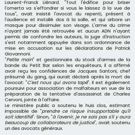
Laurent-Franck Liénard. "Tout l'édifice pour briser
l'omerta va s'effondrer si vous le laissez à la vue de
tous", avait insisté l'avocat du repenti, présent à
l'audience et installé dos à la salle, et qui arbore un
masque pour dissimuler son visage. L'arme du crime
n'ayant jamais été retrouvée et aucun ADN n'ayant
permis de confondre les auteurs, la juge d'instruction
s'est notamment appuyée dans son ordonnance de
mise en accusation sur les déclarations de Patrick
Giovannoni.
"
Petite main
" et gestionnaire du stock d'armes de la
bande du Petit Bar selon les enquêteurs, il a affirmé
avoir reçu les confidences de Jacques Santoni, chef
présumé du gang, qui aurait déclaré après la mort de
l'avocat: "
C'est nous qui avons tapé
". Il est également
poursuivi pour association de malfaiteurs en vue de la
préparation de la tentative d'assassinat de Charles
Cervoni, jointe à l'affaire.
Le ministère public a soutenu le huis clos, estimant
impossible de "
prendre ce risque insupportable qu'il
soit identifié
". Sinon, "
à l'avenir, je ne sais pas s'il y aura
beaucoup de collaborateurs de justice
", avait soutenu
un des avocats généraux.