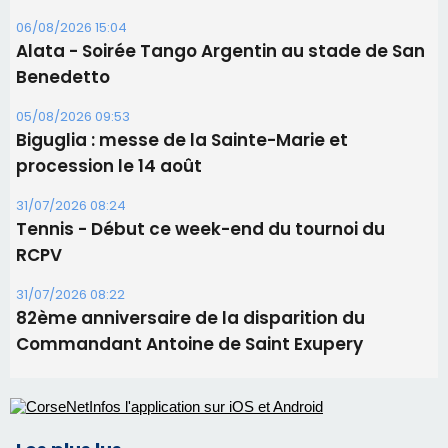
31/07/2026 08:24
Tennis - Début ce week-end du tournoi du
RCPV
31/07/2026 08:22
82ème anniversaire de la disparition du
Commandant Antoine de Saint Exupery
Les plus lus
Satine Nomary est la nouvelle Miss Corse 2026
Éclipse du 12 août : la Corse aux premières loges
d'un spectacle qui ne reviendra pas avant 2081
La gendarmerie alerte les restaurateurs corses
face à une nouvelle escroquerie au faux vendeur de
vin