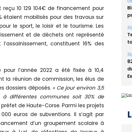
Bi
ont reçu 10 129 104€ de financement pour
p
% étaient mobilisés pour des travaux sur
our le sport, le loisir et le tourisme. Les
31
T
issement et de déchets ont représenté
t
 l’assainissement, constituent 16% des
31
8
d
e pour l’année 2022 a été fixée à 10,4
E
nt la réunion de commission, les élus de
des dossiers déposés.
« Ce jour environ 3,5
és à différentes communes soit 30% de
, préfet de Haute-Corse. Parmi les projets
L
000 euros de subventions. Il s’agit par
inancement d’un groupement scolaire à