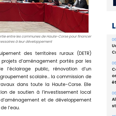
L
partie entre les communes de Haute-Corse pour financer
06
ssaires à leur développement
U
Cr
pement des territoires ruraux (DETR)
s projets d’aménagement portés par les
06
C
de l’éclairage public, rénovation d’un
o
 groupement scolaire… la commission de
ét
ravaux dans toute la Haute-Corse. Elle
on de soutien à l’investissement local
06
A
al d’aménagement et de développement
s
 de l’eau.
05