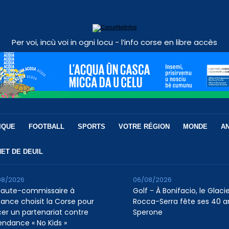
Per voi, incù voi in ogni locu - l’info corse en libre accès
IQUE
FOOTBALL
SPORTS
VOTRE RÉGION
MONDE
A
ET DE DEUIL
08/2026
06/08/2026
Haute-commissaire à
Golf - À Bonifacio, le Glaci
nfance choisit la Corse pour
Rocca-Serra fête ses 40 a
cer un partenariat contre
Sperone
tendance « No Kids »