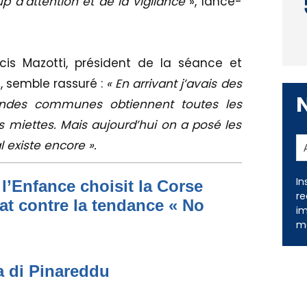
p d’attention et de la vigilance
», lance-
cis Mazotti, président de la séance et
, semble rassuré :
« En arrivant j’avais des
andes communes obtiennent toutes les
es miettes. Mais aujourd’hui on a posé les
l existe encore ».
In
l’Enfance choisit la Corse
re
at contre la tendance « No
im
me
a di Pinareddu