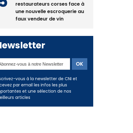
restaurateurs corses face à
une nouvelle escroquerie au
faux vendeur de vin
Newsletter
scrivez-vous à la newsletter de CNI et
cevez par email les infos les plus
portantes et une sélection de nos
illeurs articles