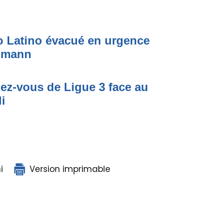
to Latino évacué en urgence
simann
dez-vous de Ligue 3 face au
i
i
Version imprimable