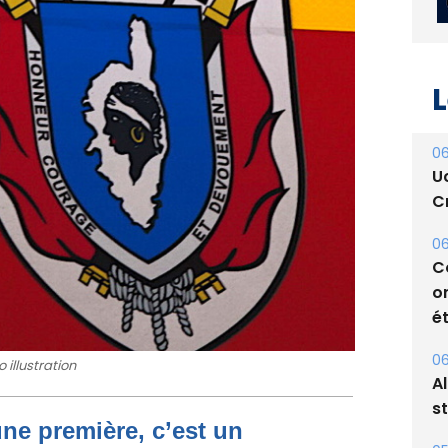
L
06
U
Cr
06
C
o
ét
06
 illustration
A
s
une première, c’est un
05