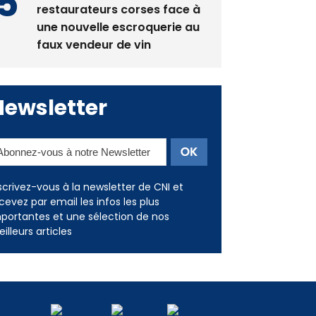
restaurateurs corses face à
une nouvelle escroquerie au
faux vendeur de vin
Newsletter
scrivez-vous à la newsletter de CNI et
cevez par email les infos les plus
portantes et une sélection de nos
illeurs articles