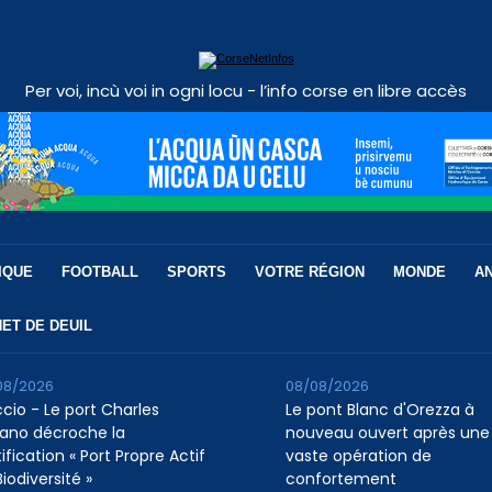
Per voi, incù voi in ogni locu - l’info corse en libre accès
IQUE
FOOTBALL
SPORTS
VOTRE RÉGION
MONDE
A
ET DE DEUIL
08/2026
08/08/2026
ccio - Le port Charles
Le pont Blanc d'Orezza à
ano décroche la
nouveau ouvert après une
ification « Port Propre Actif
vaste opération de
iodiversité »
confortement