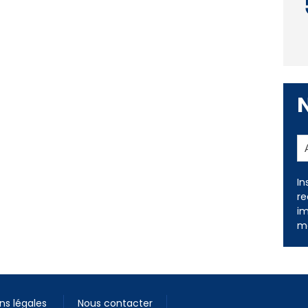
In
re
im
me
ns légales
Nous contacter