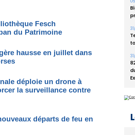
Bi
p
bliothèque Fesch
31
ban du Patrimoine
T
t
égère hausse en juillet dans
31
orses
8
d
E
onale déploie un drone à
rcer la surveillance contre
L
nouveaux départs de feu en