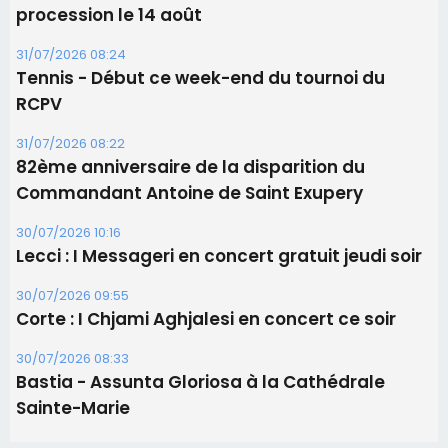
Commandant Antoine de Saint Exupery
30/07/2026 10:16
Lecci : I Messageri en concert gratuit jeudi soir
30/07/2026 09:55
Corte : I Chjami Aghjalesi en concert ce soir
30/07/2026 08:33
Bastia - Assunta Gloriosa à la Cathédrale
Sainte-Marie
Les plus lus
Satine Nomary est la nouvelle Miss Corse 2026
Éclipse du 12 août : la Corse aux premières loges
d'un spectacle qui ne reviendra pas avant 2081
La gendarmerie alerte les restaurateurs corses