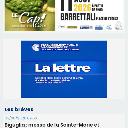
Les brèves
05/08/2026 09:53
Biguglia : messe de la Sainte-Marie et
procession le 14 août
31/07/2026 08:24
Tennis - Début ce week-end du tournoi du
RCPV
31/07/2026 08:22
82ème anniversaire de la disparition du