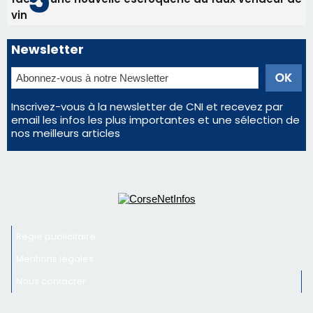
Satine Nomary est la nouvelle Miss Corse 2026
Éclipse du 12 août : la Corse aux premières loges
d'un spectacle qui ne reviendra pas avant 2081
Bastia – Le festival Porto Latino évacué en urgence
avant le concert de Mosimann
En Corse, un début de saison marqué par une
consommation en recul dans les restaurants
La gendarmerie alerte les restaurateurs corses
face à une nouvelle escroquerie au faux vendeur de
vin
Newsletter
Inscrivez-vous à la newsletter de CNI et recevez par
email les infos les plus importantes et une sélection de
nos meilleurs articles