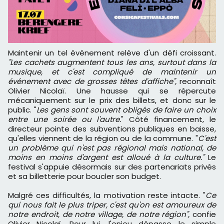
Maintenir un tel événement relève d'un défi croissant.
"Les cachets augmentent tous les ans, surtout dans la
musique, et c'est compliqué de maintenir un
événement avec de grosses têtes d'affiche",
reconnaît
Olivier Nicolaï. Une hausse qui se répercute
mécaniquement sur le prix des billets, et donc sur le
public. "
Les gens sont souvent obligés de faire un choix
entre une soirée ou l'autre.
" Côté financement, le
directeur pointe des subventions publiques en baisse,
qu'elles viennent de la région ou de la commune. "
C'est
un problème qui n'est pas régional mais national, de
moins en moins d'argent est alloué à la culture."
Le
festival s'appuie désormais sur des partenariats privés
et sa billetterie pour boucler son budget.
Malgré ces difficultés, la motivation reste intacte. "
Ce
qui nous fait le plus triper, c'est qu'on est amoureux de
notre endroit, de notre village, de notre région",
confie
Olivier Nicolaï. Pour lui, l'enjeu dépasse le simple