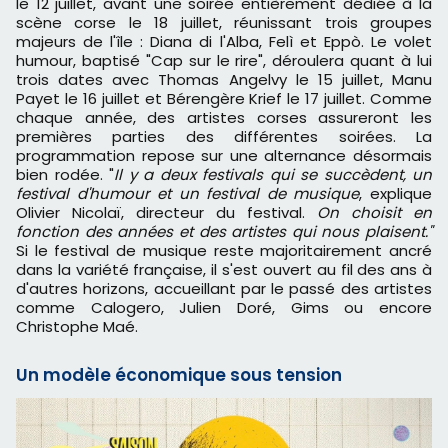
le 12 juillet, avant une soirée entièrement dédiée à la
scène corse le 18 juillet, réunissant trois groupes
majeurs de l'île : Diana di l'Alba, Felì et Eppò. Le volet
humour, baptisé "Cap sur le rire", déroulera quant à lui
trois dates avec Thomas Angelvy le 15 juillet, Manu
Payet le 16 juillet et Bérengère Krief le 17 juillet. Comme
chaque année, des artistes corses assureront les
premières parties des différentes soirées. La
programmation repose sur une alternance désormais
bien rodée. "
Il y a deux festivals qui se succèdent, un
festival d'humour et un festival de musique
, explique
Olivier Nicolaï, directeur du festival.
On choisit en
fonction des années et des artistes qui nous plaisent."
Si le festival de musique reste majoritairement ancré
dans la variété française, il s'est ouvert au fil des ans à
d'autres horizons, accueillant par le passé des artistes
comme Calogero, Julien Doré, Gims ou encore
Christophe Maé.
Un modèle économique sous tension