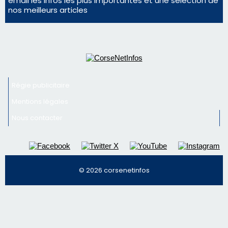
consommation en recul dans les restaurants
La gendarmerie alerte les restaurateurs corses
face à une nouvelle escroquerie au faux vendeur de
vin
Newsletter
Inscrivez-vous à la newsletter de CNI et recevez par
email les infos les plus importantes et une sélection de
nos meilleurs articles
Régie publicitaire
Mentions légales