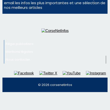
En Corse, un début de saison marqué par une
consommation en recul dans les restaurants
Deux jeunes Ajacciens sur la voie de la médecine
militaire
Newsletter
Inscrivez-vous à la newsletter de CNI et recevez par
email les infos les plus importantes et une sélection de
nos meilleurs articles
Régie publicitaire
Mentions légales