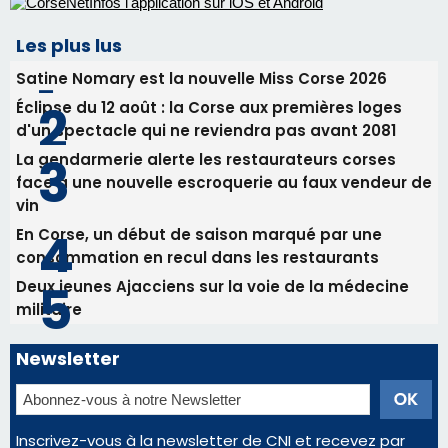
31/07/2026 08:24
Tennis - Début ce week-end du tournoi du
RCPV
31/07/2026 08:22
82ème anniversaire de la disparition du
Commandant Antoine de Saint Exupery
Les plus lus
Satine Nomary est la nouvelle Miss Corse 2026
Éclipse du 12 août : la Corse aux premières loges
d'un spectacle qui ne reviendra pas avant 2081
La gendarmerie alerte les restaurateurs corses
face à une nouvelle escroquerie au faux vendeur de
vin