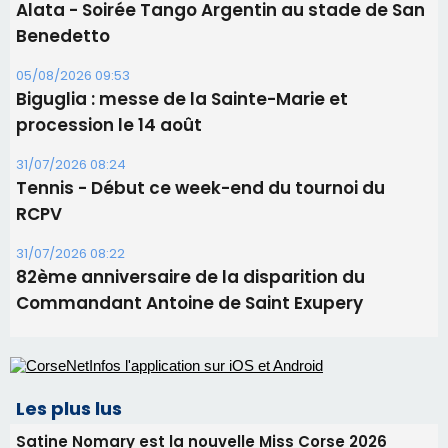
Tennis - Début ce week-end du tournoi du
RCPV
31/07/2026 08:22
82ème anniversaire de la disparition du
Commandant Antoine de Saint Exupery
Les plus lus
Satine Nomary est la nouvelle Miss Corse 2026
Éclipse du 12 août : la Corse aux premières loges
d'un spectacle qui ne reviendra pas avant 2081
Bastia – Le festival Porto Latino évacué en urgence
avant le concert de Mosimann
En Corse, un début de saison marqué par une
consommation en recul dans les restaurants
La gendarmerie alerte les restaurateurs corses