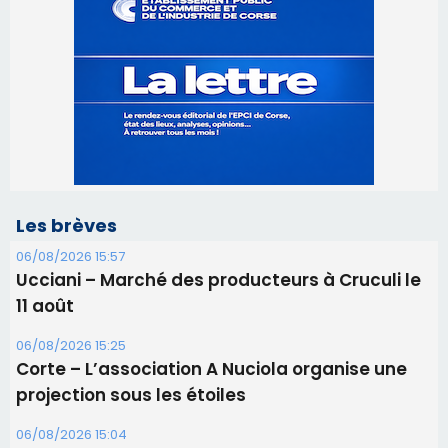
Les brèves
06/08/2026 15:57
Ucciani – Marché des producteurs à Cruculi le
11 août
06/08/2026 15:25
Corte – L’association A Nuciola organise une
projection sous les étoiles
06/08/2026 15:04
Alata - Soirée Tango Argentin au stade de San
Benedetto
05/08/2026 09:53
Biguglia : messe de la Sainte-Marie et
procession le 14 août
31/07/2026 08:24