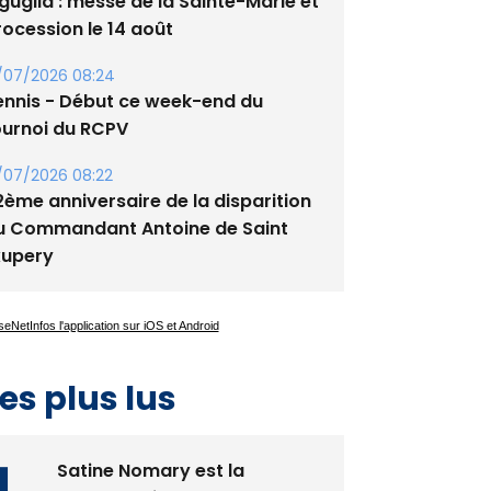
/08/2026 09:53
guglia : messe de la Sainte-Marie et
rocession le 14 août
/07/2026 08:24
ennis - Début ce week-end du
ournoi du RCPV
/07/2026 08:22
2ème anniversaire de la disparition
u Commandant Antoine de Saint
xupery
es plus lus