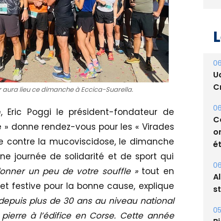
L
06
ir aura lieu ce dimanche à Eccica-Suarella.
U
Cr
 Eric Poggi le président-fondateur de
 » donne rendez-vous pour les « Virades
06
utte contre la mucoviscidose, le dimanche
C
e journée de solidarité et de sport qui
o
ét
donner un peu de votre souffle »
tout en
et festive pour la bonne cause, explique
06
epuis plus de 30 ans au niveau national
A
s
pierre à l’édifice en Corse. Cette année