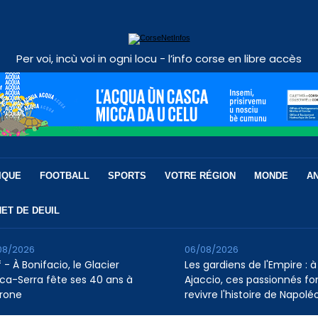
Per voi, incù voi in ogni locu - l’info corse en libre accès
IQUE
FOOTBALL
SPORTS
VOTRE RÉGION
MONDE
A
ET DE DEUIL
08/2026
06/08/2026
 - À Bonifacio, le Glacier
Les gardiens de l'Empire : à
ca-Serra fête ses 40 ans à
Ajaccio, ces passionnés fo
rone
revivre l'histoire de Napolé