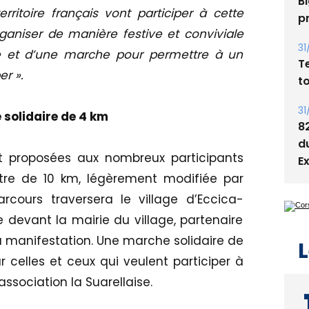
rritoire français vont participer à cette
05
ganiser de manière festive et conviviale
Bi
p
e et d’une marche pour permettre à un
r ».
31
T
t
 solidaire de 4 km
31
 proposées aux nombreux participants
8
d
re de 10 km, légèrement modifiée par
E
rcours traversera le village d’Eccica-
e devant la mairie du village, partenaire
a manifestation. Une marche solidaire de
celles et ceux qui veulent participer à
L
ssociation la Suarellaise.