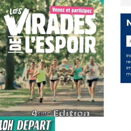
In
re
im
me