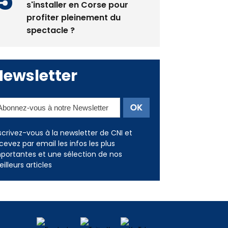
Éclipse du 12 août : Où
s'installer en Corse pour
profiter pleinement du
spectacle ?
Newsletter
scrivez-vous à la newsletter de CNI et
cevez par email les infos les plus
portantes et une sélection de nos
illeurs articles