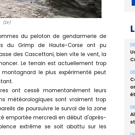
(Dr)
hommes du peloton de gendarmerie de
L
rs du Grimp de Haute-Corse ont pu
asse des Cascettoni, bien vite le vent, la
06
renoncer. Le terrain est actuellement trop
U
 montagnard le plus expérimenté peut
Cr
tant.
06
ptères ont cessé momentanément leurs
C
ions météorologiques sont vraiment trop
o
eils de poursuivre le survol de la zone
ét
té emportée mercredi en début d'après-
06
olence extrême se soit abattu sur les
A