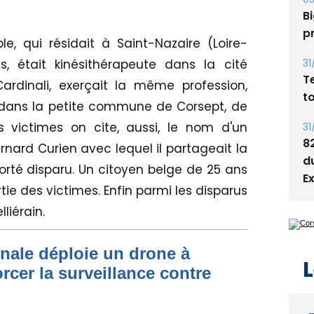
s
05
e, qui résidait à Saint-Nazaire (Loire-
Bi
s, était kinésithérapeute dans la cité
p
ardinali, exerçait la même profession,
31
 dans la petite commune de Corsept, de
T
es victimes on cite, aussi, le nom d'un
t
nard Curien avec lequel il partageait la
31
té disparu. Un citoyen belge de 25 ans
8
tie des victimes. Enfin parmi les disparus
d
liérain.
E
onale déploie un drone à
rcer la surveillance contre
L