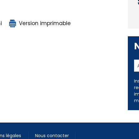
i
Version imprimable
In
re
im
me