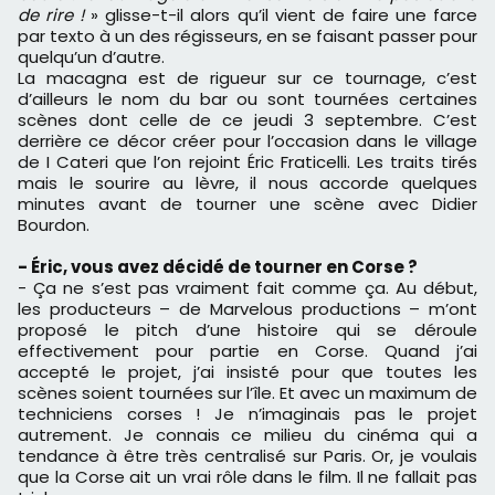
de rire !
» glisse-t-il alors qu’il vient de faire une farce
par texto à un des régisseurs, en se faisant passer pour
quelqu’un d’autre.
La macagna est de rigueur sur ce tournage, c’est
d’ailleurs le nom du bar ou sont tournées certaines
scènes dont celle de ce jeudi 3 septembre. C’est
derrière ce décor créer pour l’occasion dans le village
de I Cateri que l’on rejoint Éric Fraticelli. Les traits tirés
mais le sourire au lèvre, il nous accorde quelques
minutes avant de tourner une scène avec Didier
Bourdon.
- Éric, vous avez décidé de tourner en Corse ?
- Ça ne s’est pas vraiment fait comme ça. Au début,
les producteurs – de Marvelous productions – m’ont
proposé le pitch d’une histoire qui se déroule
effectivement pour partie en Corse. Quand j’ai
accepté le projet, j’ai insisté pour que toutes les
scènes soient tournées sur l’île. Et avec un maximum de
techniciens corses ! Je n’imaginais pas le projet
autrement. Je connais ce milieu du cinéma qui a
tendance à être très centralisé sur Paris. Or, je voulais
que la Corse ait un vrai rôle dans le film. Il ne fallait pas