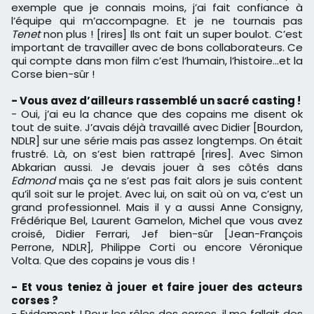
exemple que je connais moins, j’ai fait confiance à
l’équipe qui m’accompagne. Et je ne tournais pas
Tenet
non plus ! [rires] Ils ont fait un super boulot. C’est
important de travailler avec de bons collaborateurs. Ce
qui compte dans mon film c’est l’humain, l’histoire…et la
Corse bien-sûr !
- Vous avez d
’ailleurs rassemblé un sacré casting !
- Oui, j’ai eu la chance que des copains me disent ok
tout de suite. J’avais déjà travaillé avec Didier [Bourdon,
NDLR] sur une série mais pas assez longtemps. On était
frustré. Là, on s’est bien rattrapé [rires]. Avec Simon
Abkarian aussi. Je devais jouer à ses côtés dans
Edmond
mais ça ne s’est pas fait alors je suis content
qu’il soit sur le projet. Avec lui, on sait où on va, c’est un
grand professionnel. Mais il y a aussi Anne Consigny,
Frédérique Bel, Laurent Gamelon, Michel que vous avez
croisé, Didier Ferrari, Jef bien-sûr [Jean-François
Perrone, NDLR], Philippe Corti ou encore Véronique
Volta. Que des copains je vous dis !
- Et vous teniez à jouer et faire jouer des acteurs
corses ?
- Evidement ! Pour les rôles des corses, il me fallait des