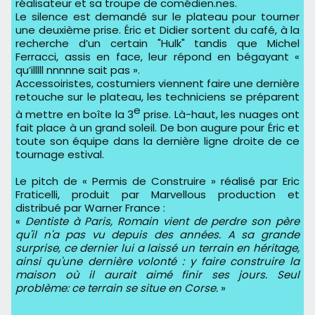
réalisateur et sa troupe de comédien.nes.
Le silence est demandé sur le plateau pour tourner
une deuxième prise. Éric et Didier sortent du café, à la
recherche d’un certain "Hulk" tandis que Michel
Ferracci, assis en face, leur répond en bégayant «
qu’illlll nnnnne sait pas ».
Accessoiristes, costumiers viennent faire une dernière
retouche sur le plateau, les techniciens se préparent
e
à mettre en boîte la 3
prise. Là-haut, les nuages ont
fait place à un grand soleil. De bon augure pour Éric et
toute son équipe dans la dernière ligne droite de ce
tournage estival.
Le pitch de « Permis de Construire » réalisé par Eric
Fraticelli, produit par Marvellous production et
distribué par Warner France :
«
Dentiste à Paris, Romain vient de perdre son père
qu'il n'a pas vu depuis des années. A sa grande
surprise, ce dernier lui a laissé un terrain en héritage,
ainsi qu'une dernière volonté : y faire construire la
maison où il aurait aimé finir ses jours. Seul
problème: ce terrain se situe en Corse.
»