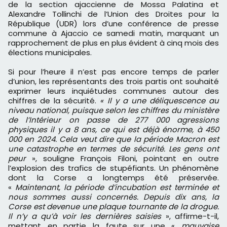
de la section ajaccienne de Mossa Palatina et
Alexandre Tollinchi de l’Union des Droites pour la
République (UDR) lors d’une conférence de presse
commune à Ajaccio ce samedi matin, marquant un
rapprochement de plus en plus évident à cinq mois des
élections municipales.
Si pour l’heure il n’est pas encore temps de parler
d’union, les représentants des trois partis ont souhaité
exprimer leurs inquiétudes communes autour des
chiffres de la sécurité.
« Il y a une déliquescence au
niveau national, puisque selon les chiffres du ministère
de l’Intérieur on passe de 277 000 agressions
physiques il y a 8 ans, ce qui est déjà énorme, à 450
000 en 2024. Cela veut dire que la période Macron est
une catastrophe en termes de sécurité. Les gens ont
peur
», souligne François Filoni, pointant en outre
l’explosion des trafics de stupéfiants. Un phénomène
dont la Corse a longtemps été préservée.
«
Maintenant, la période d’incubation est terminée et
nous sommes aussi concernés. Depuis dix ans, la
Corse est devenue une plaque tournante de la drogue.
Il n’y a qu’à voir les dernières saisies
», affirme-t-il,
mettant en partie la faute sur une «
mauvaise