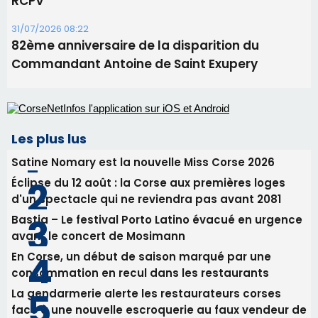
Les plus lus
Satine Nomary est la nouvelle Miss Corse 2026
Éclipse du 12 août : la Corse aux premières loges
d'un spectacle qui ne reviendra pas avant 2081
Bastia – Le festival Porto Latino évacué en urgence
avant le concert de Mosimann
En Corse, un début de saison marqué par une
consommation en recul dans les restaurants
La gendarmerie alerte les restaurateurs corses
face à une nouvelle escroquerie au faux vendeur de
vin
Newsletter
Inscrivez-vous à la newsletter de CNI et recevez par
email les infos les plus importantes et une sélection de
nos meilleurs articles