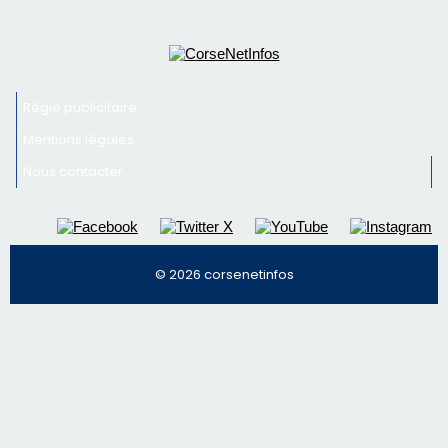
face à une nouvelle escroquerie au faux vendeur de
vin
Newsletter
Inscrivez-vous à la newsletter de CNI et recevez par
email les infos les plus importantes et une sélection de
nos meilleurs articles
Régie publicitaire
Mentions légales
Nous contacter