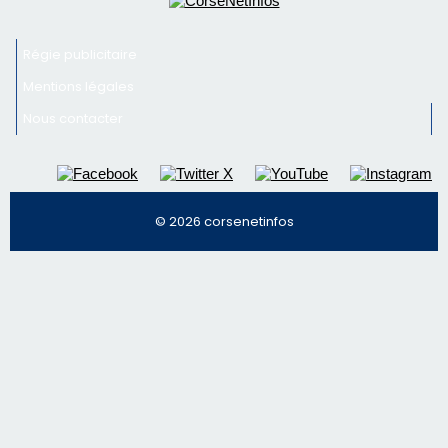
Inscrivez-vous à la newsletter de CNI et recevez par
email les infos les plus importantes et une sélection de
nos meilleurs articles
Régie publicitaire
Mentions légales
Nous contacter
© 2026 corsenetinfos