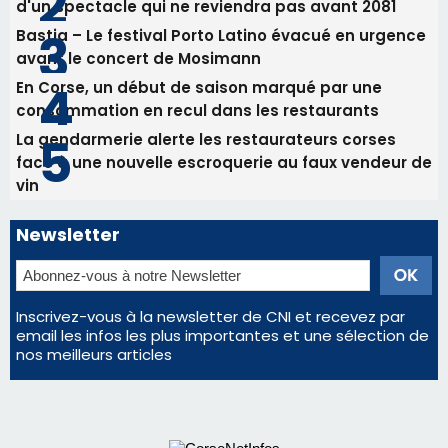
Commandant Antoine de Saint Exupery
Les plus lus
Satine Nomary est la nouvelle Miss Corse 2026
Éclipse du 12 août : la Corse aux premières loges
d'un spectacle qui ne reviendra pas avant 2081
Bastia – Le festival Porto Latino évacué en urgence
avant le concert de Mosimann
En Corse, un début de saison marqué par une
consommation en recul dans les restaurants
La gendarmerie alerte les restaurateurs corses
face à une nouvelle escroquerie au faux vendeur de
vin
Newsletter