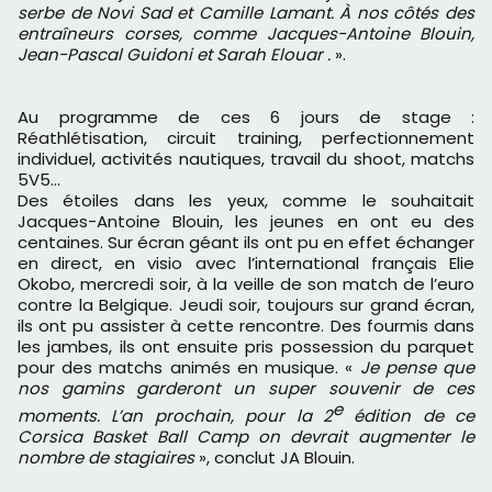
serbe de Novi Sad et Camille Lamant. À nos côtés des
entraîneurs corses, comme Jacques-Antoine Blouin,
Jean-Pascal Guidoni et Sarah Elouar .
».
Au programme de ces 6 jours de stage :
Réathlétisation, circuit training, perfectionnement
individuel, activités nautiques, travail du shoot, matchs
5V5...
Des étoiles dans les yeux, comme le souhaitait
Jacques-Antoine Blouin, les jeunes en ont eu des
centaines. Sur écran géant ils ont pu en effet échanger
en direct, en visio avec l’international français Elie
Okobo, mercredi soir, à la veille de son match de l’euro
contre la Belgique. Jeudi soir, toujours sur grand écran,
ils ont pu assister à cette rencontre. Des fourmis dans
les jambes, ils ont ensuite pris possession du parquet
pour des matchs animés en musique. «
Je pense que
nos gamins garderont un super souvenir de ces
e
moments. L’an prochain, pour la 2
édition de ce
Corsica Basket Ball Camp on devrait augmenter le
nombre de stagiaires
», conclut JA Blouin.