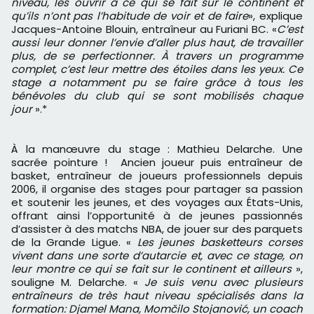
niveau, les ouvrir à ce qui se fait sur le continent et
qu’ils n’ont pas l’habitude de voir et de faire
», explique
Jacques-Antoine Blouin, entraîneur au Furiani BC. «
C’est
aussi leur donner l’envie d’aller plus haut, de travailler
plus, de se perfectionner. À travers un programme
complet, c’est leur mettre des étoiles dans les yeux. Ce
stage a notamment pu se faire grâce à tous les
bénévoles du club qui se sont mobilisés chaque
jour
».*
À la manœuvre du stage : Mathieu Delarche. Une
sacrée pointure ! Ancien joueur puis entraîneur de
basket, entraîneur de joueurs professionnels depuis
2006, il organise des stages pour partager sa passion
et soutenir les jeunes, et des voyages aux États-Unis,
offrant ainsi l’opportunité à de jeunes passionnés
d’assister à des matchs NBA, de jouer sur des parquets
de la Grande Ligue. «
Les jeunes basketteurs corses
vivent dans une sorte d’autarcie et, avec ce stage, on
leur montre ce qui se fait sur le continent et ailleurs
»,
souligne M. Delarche. «
Je suis venu avec plusieurs
entraîneurs de très haut niveau spécialisés dans la
formation: Djamel Mana, Momčilo Stojanović, un coach