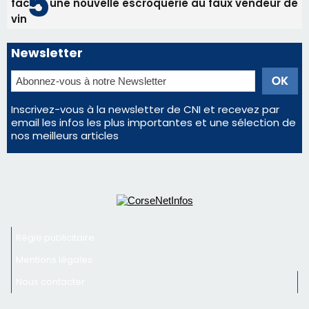
Satine Nomary est la nouvelle Miss Corse 2026
Éclipse du 12 août : la Corse aux premières loges
d'un spectacle qui ne reviendra pas avant 2081
Éclipse du 12 août : Où s'installer en Corse pour
profiter pleinement du spectacle ?
En Corse, un début de saison marqué par une
consommation en recul dans les restaurants
La gendarmerie alerte les restaurateurs corses
face à une nouvelle escroquerie au faux vendeur de
vin
Newsletter
Inscrivez-vous à la newsletter de CNI et recevez par
email les infos les plus importantes et une sélection de
nos meilleurs articles