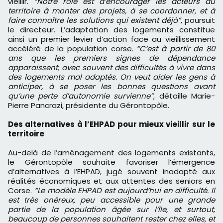
vieillir.
“Notre rôle est d’encourager les acteurs du
territoire à monter des projets, à se coordonner, et à
faire connaître les solutions qui existent déjà”
, poursuit
le directeur. L’adaptation des logements constitue
ainsi un premier levier d’action face au vieillissement
accéléré de la population corse.
“C’est à partir de 80
ans que les premiers signes de dépendance
apparaissent, avec souvent des difficultés à vivre dans
des logements mal adaptés. On veut aider les gens à
anticiper, à se poser les bonnes questions avant
qu’une perte d’autonomie survienne”
, détaille Marie-
Pierre Pancrazi, présidente du Gérontopôle.
Des alternatives à l’EHPAD pour mieux vieillir sur le
territoire
Au-delà de l’aménagement des logements existants,
le Gérontopôle souhaite favoriser l’émergence
d’alternatives à l’EHPAD, jugé souvent inadapté aux
réalités économiques et aux attentes des seniors en
Corse.
“Le modèle EHPAD est aujourd’hui en difficulté. Il
est très onéreux, peu accessible pour une grande
partie de la population âgée sur l’île, et surtout,
beaucoup de personnes souhaitent rester chez elles, et