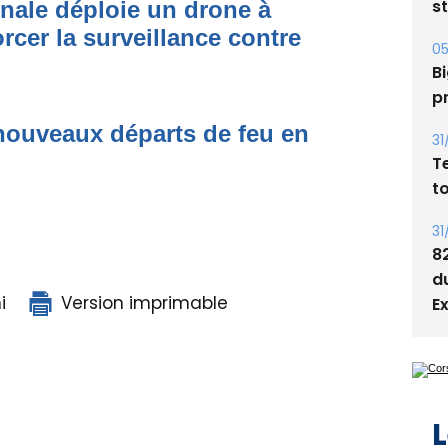
s
onale déploie un drone à
rcer la surveillance contre
05
Bi
p
nouveaux départs de feu en
31
T
t
31
8
d
i
Version imprimable
E
L