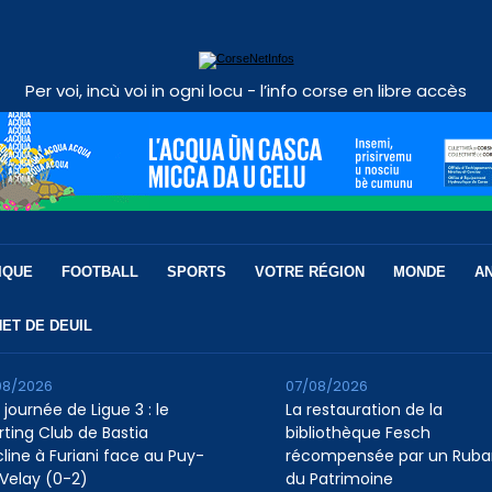
Per voi, incù voi in ogni locu - l’info corse en libre accès
IQUE
FOOTBALL
SPORTS
VOTRE RÉGION
MONDE
A
ET DE DEUIL
08/2026
07/08/2026
 journée de Ligue 3 : le
La restauration de la
rting Club de Bastia
bibliothèque Fesch
cline à Furiani face au Puy-
récompensée par un Ruba
Velay (0-2)
du Patrimoine