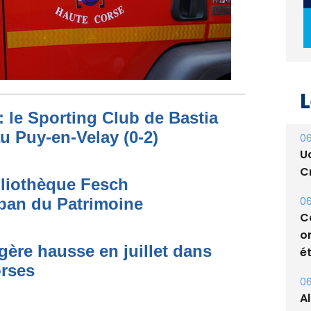
L
: le Sporting Club de Bastia
au Puy-en-Velay (0-2)
06
U
Cr
bliothèque Fesch
06
ban du Patrimoine
C
o
égère hausse en juillet dans
ét
orses
06
A