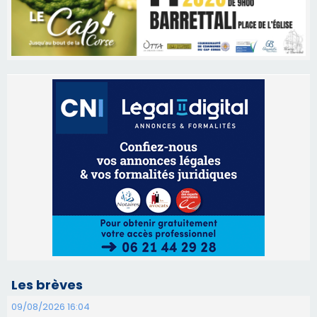
Les brèves
09/08/2026 16:04
Sénatoriales 2B – Jean-François Gaspari retire
sa candidature
09/08/2026 11:04
Festa di l’Associi Curtinesi le 13 septembre
06/08/2026 15:57
Ucciani – Marché des producteurs à Cruculi le
11 août
06/08/2026 15:25