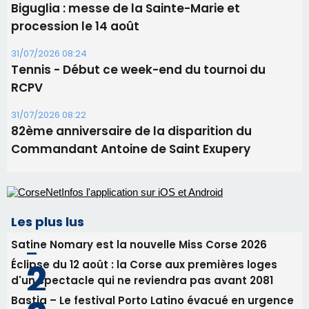
82ème anniversaire de la disparition du
Commandant Antoine de Saint Exupery
Les plus lus
Satine Nomary est la nouvelle Miss Corse 2026
Éclipse du 12 août : la Corse aux premières loges
d'un spectacle qui ne reviendra pas avant 2081
Bastia – Le festival Porto Latino évacué en urgence
avant le concert de Mosimann
En Corse, un début de saison marqué par une
consommation en recul dans les restaurants
La gendarmerie alerte les restaurateurs corses
face à une nouvelle escroquerie au faux vendeur de
vin
Newsletter