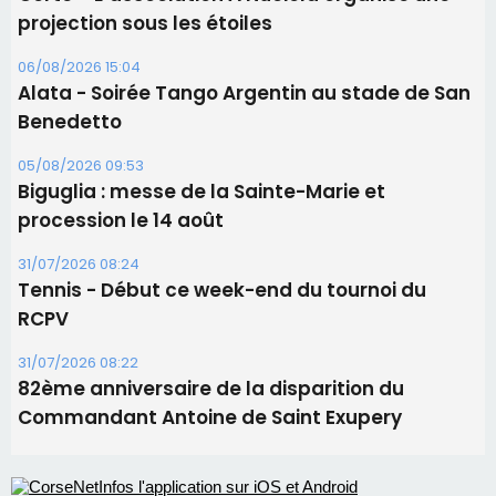
procession le 14 août
31/07/2026 08:24
Tennis - Début ce week-end du tournoi du
RCPV
31/07/2026 08:22
82ème anniversaire de la disparition du
Commandant Antoine de Saint Exupery
Les plus lus
Satine Nomary est la nouvelle Miss Corse 2026
Éclipse du 12 août : la Corse aux premières loges
d'un spectacle qui ne reviendra pas avant 2081
La gendarmerie alerte les restaurateurs corses
face à une nouvelle escroquerie au faux vendeur de