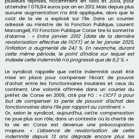
plusieurs reprises, notamment en 1995 et 2009, pour
atteindre 1 076,84 euros par an en 2012. Mais depuis plus
aucune augmentation n’a été appliquée, alors que le
coût de la vie a explosé sur l’île. Dans un courrier
adressé au ministre de la Fonction Publique, Laurent
Marcangeli, FO Fonction Publique Corse tire la sonnette
d’alarme :
« Entre janvier 2012 (date de la dernière
revalorisation effective de l'ICFT) et le 1er janvier 2025,
l'inflation a augmenté de 24,1 %. En revanche, durant
cette même période, le point d'indice sur lequel est
indexée cette indemnité n'a progressé que de 6,2 %. »
Le syndicat rappelle que cette indemnité avait été
mise en place pour compenser l’écart de pouvoir
d’achat entre les fonctionnaires insulaires et ceux du
continent. Une volonté affirmée dans un courrier du
préfet de Corse en 2009, cité par FO :
« L’ICFT a pour
but de compenser la perte de pouvoir d'achat des
fonctionnaires dans l’île par rapport au continent. »
Or, selon le syndicat, aujourd’hui, cette compensation
ne joue plus son rôle, dans un contexte où la cherté de
la vie en Corse est devenue une préoccupation
majeure.
« L'absence de revalorisation de cette
indemnité depuis 13 ans dégrade encore plus les