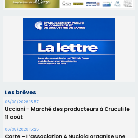
Les brèves
06/08/2026 15:57
Ucciani – Marché des producteurs à Cruculi le
11 août
06/08/2026 15:25
Corte – L’association A Nuciola organise une
projection sous les étoiles
06/08/2026 15:04
Alata - Soirée Tango Argentin au stade de San
Benedetto
05/08/2026 09:53
Biguglia : messe de la Sainte-Marie et