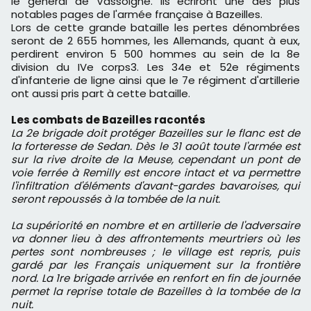
le général de Vassoigne. Ils écriront une des plus
notables pages de l'armée française à Bazeilles.
Lors de cette grande bataille les pertes dénombrées
seront de 2 655 hommes, les Allemands, quant à eux,
perdirent environ 5 500 hommes au sein de la 8e
division du IVe corps3. Les 34e et 52e régiments
d'infanterie de ligne ainsi que le 7e régiment d'artillerie
ont aussi pris part à cette bataille.
Les combats de Bazeilles racontés
La 2e brigade doit protéger Bazeilles sur le flanc est de
la forteresse de Sedan. Dès le 31 août toute l'armée est
sur la rive droite de la Meuse, cependant un pont de
voie ferrée à Remilly est encore intact et va permettre
l'infiltration d'éléments d'avant-gardes bavaroises, qui
seront repoussés à la tombée de la nuit.
La supériorité en nombre et en artillerie de l'adversaire
va donner lieu à des affrontements meurtriers où les
pertes sont nombreuses ; le village est repris, puis
gardé par les Français uniquement sur la frontière
nord. La 1re brigade arrivée en renfort en fin de journée
permet la reprise totale de Bazeilles à la tombée de la
nuit.