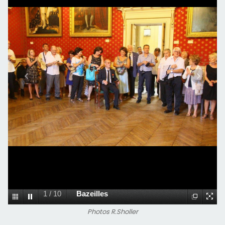
1
/
10
Bazeilles
Photos R.Sholler