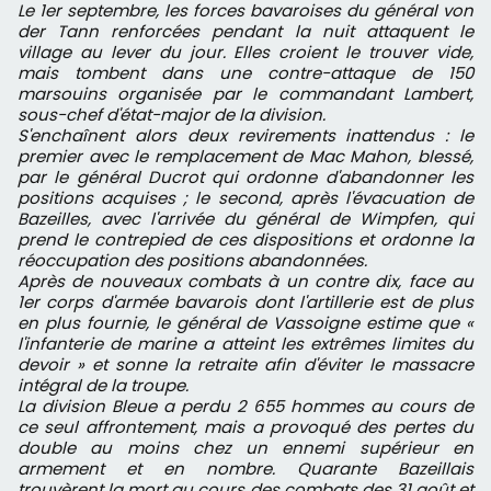
Le 1er septembre, les forces bavaroises du général von
der Tann renforcées pendant la nuit attaquent le
village au lever du jour. Elles croient le trouver vide,
mais tombent dans une contre-attaque de 150
marsouins organisée par le commandant Lambert,
sous-chef d'état-major de la division.
S'enchaînent alors deux revirements inattendus : le
premier avec le remplacement de Mac Mahon, blessé,
par le général Ducrot qui ordonne d'abandonner les
positions acquises ; le second, après l'évacuation de
Bazeilles, avec l'arrivée du général de Wimpfen, qui
prend le contrepied de ces dispositions et ordonne la
réoccupation des positions abandonnées.
Après de nouveaux combats à un contre dix, face au
1er corps d'armée bavarois dont l'artillerie est de plus
en plus fournie, le général de Vassoigne estime que «
l'infanterie de marine a atteint les extrêmes limites du
devoir » et sonne la retraite afin d'éviter le massacre
intégral de la troupe.
La division Bleue a perdu 2 655 hommes au cours de
ce seul affrontement, mais a provoqué des pertes du
double au moins chez un ennemi supérieur en
armement et en nombre. Quarante Bazeillais
trouvèrent la mort au cours des combats des 31 août et