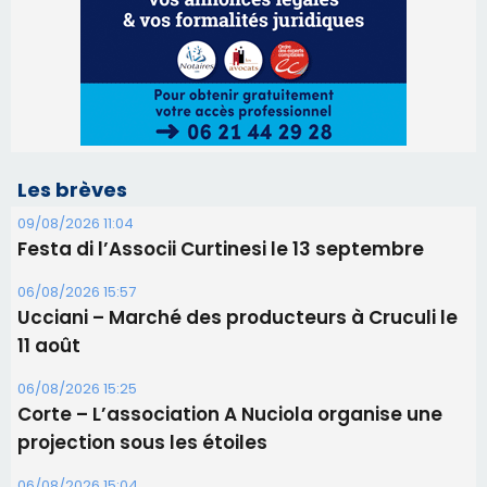
06/08/2026 15:57
Ucciani – Marché des producteurs à Cruculi le
11 août
06/08/2026 15:25
Corte – L’association A Nuciola organise une
projection sous les étoiles
06/08/2026 15:04
Alata - Soirée Tango Argentin au stade de San
Benedetto
05/08/2026 09:53
Biguglia : messe de la Sainte-Marie et
procession le 14 août
31/07/2026 08:24
Tennis - Début ce week-end du tournoi du
RCPV