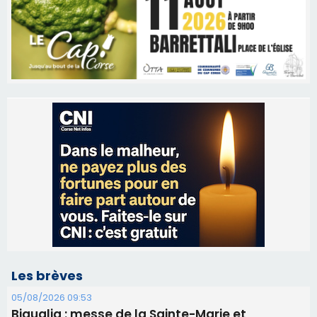
Les brèves
05/08/2026 09:53
Biguglia : messe de la Sainte-Marie et
procession le 14 août
31/07/2026 08:24
Tennis - Début ce week-end du tournoi du
RCPV
31/07/2026 08:22
82ème anniversaire de la disparition du