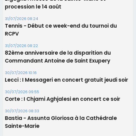
Commandant Antoine de Saint Exupery
30/07/2026 10:16
Lecci : I Messageri en concert gratuit jeudi soir
30/07/2026 09:55
Corte : I Chjami Aghjalesi en concert ce soir
30/07/2026 08:33
Bastia - Assunta Gloriosa à la Cathédrale
Sainte-Marie
Les plus lus
Satine Nomary est la nouvelle Miss Corse 2026
Éclipse du 12 août : la Corse aux premières loges
d'un spectacle qui ne reviendra pas avant 2081
La gendarmerie alerte les restaurateurs corses