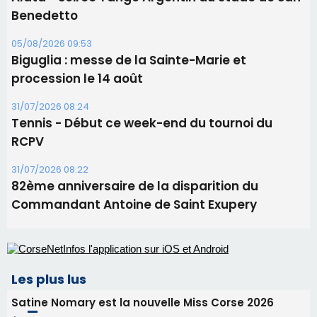
31/07/2026 08:22
82ème anniversaire de la disparition du
Commandant Antoine de Saint Exupery
Les plus lus
Satine Nomary est la nouvelle Miss Corse 2026
Éclipse du 12 août : la Corse aux premières loges
d'un spectacle qui ne reviendra pas avant 2081
Bastia – Le festival Porto Latino évacué en urgence
avant le concert de Mosimann
En Corse, un début de saison marqué par une
consommation en recul dans les restaurants
La gendarmerie alerte les restaurateurs corses
face à une nouvelle escroquerie au faux vendeur de
vin