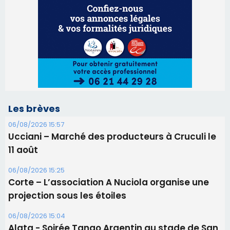
06/08/2026 15:57
Ucciani – Marché des producteurs à Cruculi le
11 août
06/08/2026 15:25
Corte – L’association A Nuciola organise une
projection sous les étoiles
06/08/2026 15:04
Alata - Soirée Tango Argentin au stade de San
Benedetto
05/08/2026 09:53
Biguglia : messe de la Sainte-Marie et
procession le 14 août
31/07/2026 08:24
Tennis - Début ce week-end du tournoi du
RCPV