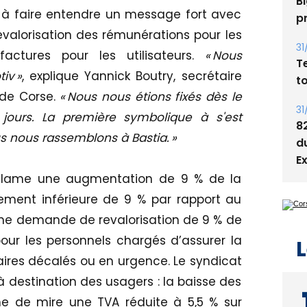
Bi
 à faire entendre un message fort avec
p
evalorisation des rémunérations pour les
31
actures pour les utilisateurs.
« Nous
T
iv »
, explique Yannick Boutry, secrétaire
t
 de Corse.
« Nous nous étions fixés dès le
31
 jours. La première symbolique à s'est
8
us nous rassemblons à Bastia. »
d
E
éclame une augmentation de 9 % de la
llement inférieure de 9 % par rapport au
une demande de revalorisation de 9 % de
our les personnels chargés d’assurer la
L
aires décalés ou en urgence. Le syndicat
 destination des usagers : la baisse des
gne de mire une TVA réduite à 5,5 % sur