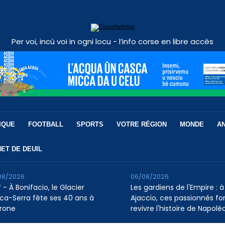
Per voi, incù voi in ogni locu - l’info corse en libre accès
IQUE
FOOTBALL
SPORTS
VOTRE RÉGION
MONDE
A
ET DE DEUIL
08/2026
06/08/2026
 - À Bonifacio, le Glacier
Les gardiens de l'Empire : à
ca-Serra fête ses 40 ans à
Ajaccio, ces passionnés fo
rone
revivre l'histoire de Napolé