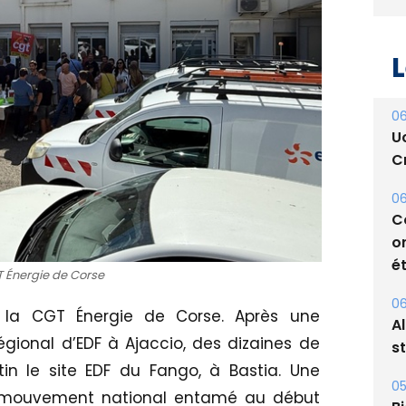
L
06
U
Cr
06
C
o
ét
T Énergie de Corse
06
r la CGT Énergie de Corse. Après une
A
égional d’EDF à Ajaccio, des dizaines de
s
tin le site EDF du Fango, à Bastia. Une
05
un mouvement national entamé au début