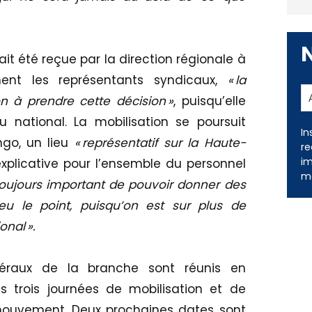
it été reçue par la direction régionale à
ent les représentants syndicaux,
« la
on à prendre cette décision »
, puisqu’elle
 national. La mobilisation se poursuit
In
ngo, un lieu
« représentatif sur la Haute-
re
im
xplicative pour l’ensemble du personnel
me
toujours important de pouvoir donner des
peu le point, puisqu’on est sur plus de
nal ».
énéraux de la branche sont réunis en
es trois journées de mobilisation et de
 mouvement. Deux prochaines dates sont