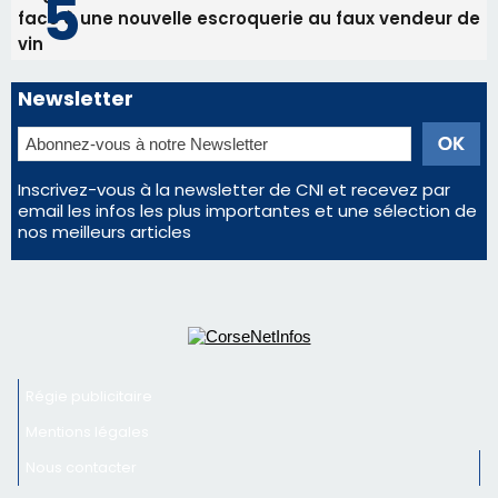
Régie publicitaire
Mentions légales
Nous contacter
© 2026 corsenetinfos