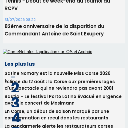
Satine Nomary est la nouvelle Miss Corse 2026
Éclipse du 12 août : la Corse aux premières loges
d'un spectacle qui ne reviendra pas avant 2081
Bastia – Le festival Porto Latino évacué en urgence
avant le concert de Mosimann
En Corse, un début de saison marqué par une
consommation en recul dans les restaurants
La gendarmerie alerte les restaurateurs corses
face à une nouvelle escroquerie au faux vendeur de
vin
Newsletter
Inscrivez-vous à la newsletter de CNI et recevez par
email les infos les plus importantes et une sélection de
nos meilleurs articles