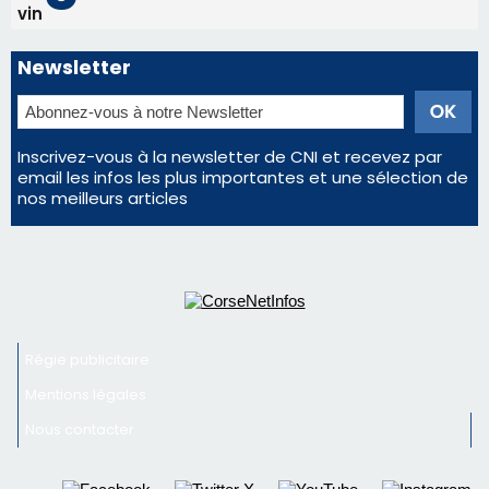
d'un spectacle qui ne reviendra pas avant 2081
Éclipse du 12 août : Où s'installer en Corse pour
profiter pleinement du spectacle ?
En Corse, un début de saison marqué par une
consommation en recul dans les restaurants
La gendarmerie alerte les restaurateurs corses
face à une nouvelle escroquerie au faux vendeur de
vin
Newsletter
Inscrivez-vous à la newsletter de CNI et recevez par
email les infos les plus importantes et une sélection de
nos meilleurs articles