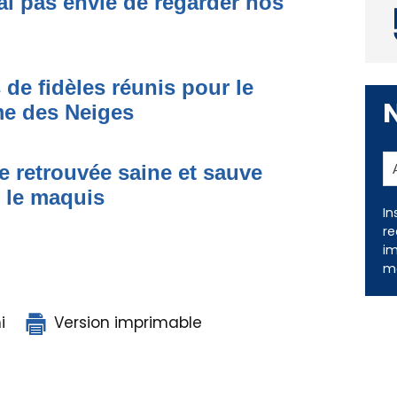
ai pas envie de regarder nos
 de fidèles réunis pour le
me des Neiges
e retrouvée saine et sauve
s le maquis
In
re
im
me
i
Version imprimable