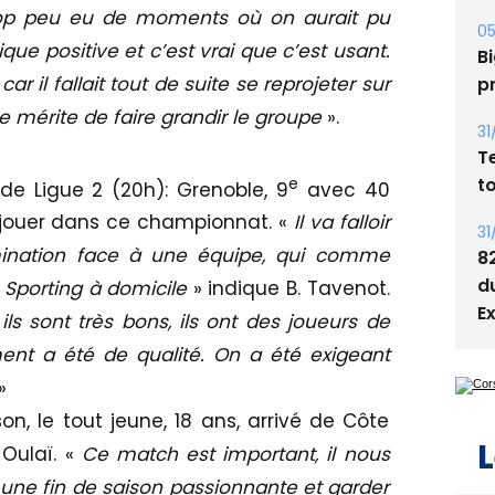
rop peu eu de moments où on aurait pu
05
que positive et c’est vrai que c’est usant.
Bi
r il fallait tout de suite se reprojeter sur
p
e mérite de faire grandir le groupe
».
31
T
t
e
de Ligue 2 (20h): Grenoble, 9
avec 40
à jouer dans ce championnat. «
Il va falloir
31
rmination face à une équipe, qui comme
8
d
 Sporting à domicile
» indique B. Tavenot.
E
ls sont très bons, ils ont des joueurs de
ent a été de qualité. On a été exigeant
 »
on, le tout jeune, 18 ans, arrivé de Côte
L
 Oulaï. «
Ce match est important, il nous
re une fin de saison passionnante et garder