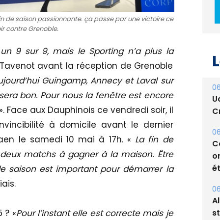
fin de saison passionnante. ça passe par une victoire ce
ir contre Grenoble.
e un 9 sur 9, mais le Sporting n’a plus la
L
t Tavenot avant la réception de Grenoble
aujourd’hui Guingamp, Annecy et Laval sur
06
, sera bon. Pour nous la fenêtre est encore
U
». Face aux Dauphinois ce vendredi soir, il
Cr
nvincibilité à domicile avant le dernier
06
en le samedi 10 mai à 17h. «
La fin de
C
à deux matchs à gagner à la maison. Être
o
ét
 saison est important pour démarrer la
ais.
06
A
s
 ? «
Pour l’instant elle est correcte mais je