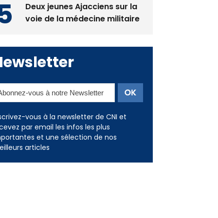
Deux jeunes Ajacciens sur la
voie de la médecine militaire
Newsletter
scrivez-vous à la newsletter de CNI et
cevez par email les infos les plus
portantes et une sélection de nos
illeurs articles