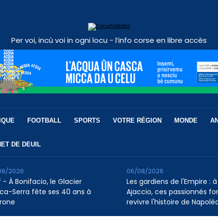
Per voi, incù voi in ogni locu - l’info corse en libre accès
IQUE
FOOTBALL
SPORTS
VOTRE RÉGION
MONDE
A
ET DE DEUIL
08/2026
06/08/2026
 - À Bonifacio, le Glacier
Les gardiens de l'Empire : à
ca-Serra fête ses 40 ans à
Ajaccio, ces passionnés fo
rone
revivre l'histoire de Napolé