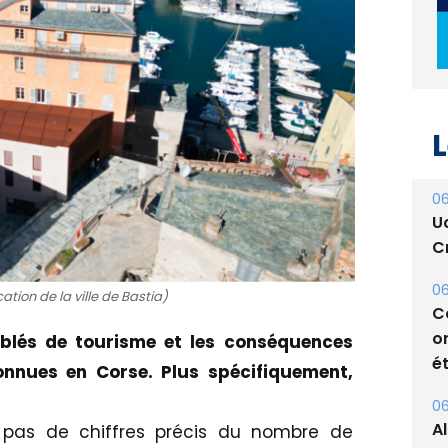
L
06
U
Cr
06
C
o
ion de la ville de Bastia)
ét
blés de tourisme et les conséquences
06
onnues en Corse. Plus spécifiquement,
A
s
s pas de chiffres précis du nombre de