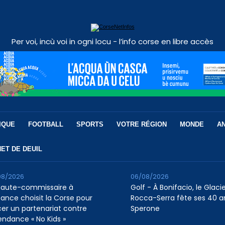
Per voi, incù voi in ogni locu - l’info corse en libre accès
IQUE
FOOTBALL
SPORTS
VOTRE RÉGION
MONDE
A
ET DE DEUIL
08/2026
06/08/2026
Haute-commissaire à
Golf - À Bonifacio, le Glaci
nfance choisit la Corse pour
Rocca-Serra fête ses 40 a
cer un partenariat contre
Sperone
tendance « No Kids »