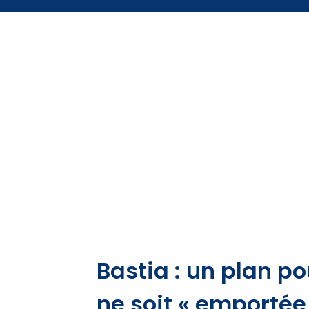
Bastia : un plan pou
ne soit « emportée