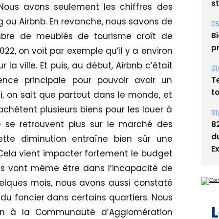
05
Nous avons seulement les chiffres des
Bi
 ou Airbnb. En revanche, nous savons de
p
mbre de meublés de tourisme croît de
31
022, on voit par exemple qu’il y a environ
T
la ville. Et puis, au début, Airbnb c’était
t
dence principale pour pouvoir avoir un
31
, on sait que partout dans le monde, et
8
chètent plusieurs biens pour les louer à
d
 se retrouvent plus sur le marché des
E
tte diminution entraîne bien sûr une
Cela vient impacter fortement le budget
es vont même être dans l’incapacité de
quelques mois, nous avons aussi constaté
L
du foncier dans certains quartiers. Nous
ion à la Communauté d’Agglomération