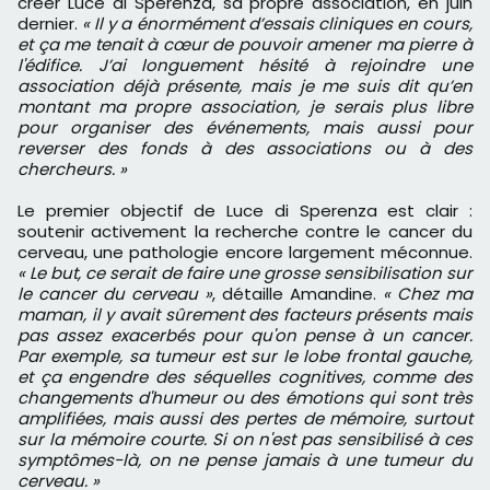
créer Luce di Sperenza, sa propre association, en juin
dernier.
« Il y a énormément d’essais cliniques en cours,
et ça me tenait à cœur de pouvoir amener ma pierre à
l'édifice. J’ai longuement hésité à rejoindre une
association déjà présente, mais je me suis dit qu’en
montant ma propre association, je serais plus libre
pour organiser des événements, mais aussi pour
reverser des fonds à des associations ou à des
chercheurs. »
Le premier objectif de Luce di Sperenza est clair :
soutenir activement la recherche contre le cancer du
cerveau, une pathologie encore largement méconnue.
« Le but, ce serait de faire une grosse sensibilisation sur
le cancer du cerveau »
, détaille Amandine.
« Chez ma
maman, il y avait sûrement des facteurs présents mais
pas assez exacerbés pour qu'on pense à un cancer.
Par exemple, sa tumeur est sur le lobe frontal gauche,
et ça engendre des séquelles cognitives, comme des
changements d'humeur ou des émotions qui sont très
amplifiées, mais aussi des pertes de mémoire, surtout
sur la mémoire courte. Si on n'est pas sensibilisé à ces
symptômes-là, on ne pense jamais à une tumeur du
cerveau. »