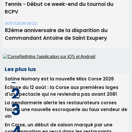
Les plus lus
Satine Nomary est la nouvelle Miss Corse 2026
Éclipse du 12 août : la Corse aux premières loges
d'un spectacle qui ne reviendra pas avant 2081
La gendarmerie alerte les restaurateurs corses
face à une nouvelle escroquerie au faux vendeur de
vin
En Corse, un début de saison marqué par une
consommation en recul dans les restaurants
Deux jeunes Ajacciens sur la voie de la médecine
militaire
Newsletter
Inscrivez-vous à la newsletter de CNI et recevez par
email les infos les plus importantes et une sélection de
nos meilleurs articles