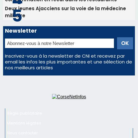
Régie publicitaire
Mentions légales
Nous contacter
© 2026 corsenetinfos