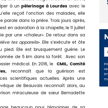
ciper à un
pèlerinage à Lourdes
avec le
u’elle reçoit l’onction des malades, elle
parole dans la prière. Trois jours après,
est en adoration à la chapelle, le 11 juillet
hie par une «chaleur». De retour dans sa
lève tes appareils
». Elle s’exécute et ôte
u pied. Elle est brusquement guérie. Le
donnée de 5 km dans la forêt. Avec son
ssier médical. En 2016, le
CMIL, Comité
In
re
des
,
reconnaît que la guérison est
im
ces scientifiques actuelles. Après une
me
’évêque de Beauvais reconnaît alors, au
uérison miraculeuse de sœur Bernadette
oyage beaucoup pour témoigner de sa