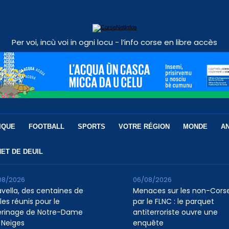
Per voi, incù voi in ogni locu - l’info corse en libre accès
IQUE
FOOTBALL
SPORTS
VOTRE RÉGION
MONDE
A
ET DE DEUIL
08/2026
06/08/2026
avella, des centaines de
Menaces sur les non-Cors
les réunis pour le
par le FLNC : le parquet
erinage de Notre-Dame
antiterroriste ouvre une
 Neiges
enquête