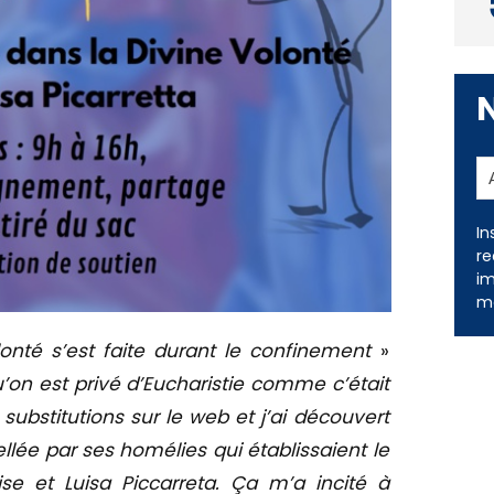
In
re
im
me
nté s’est faite durant le confinement
»
’on est privé d’Eucharistie comme c’était
substitutions sur le web et j’ai découvert
pellée par ses homélies qui établissaient le
ise et Luisa Piccarreta. Ça m’a incité à