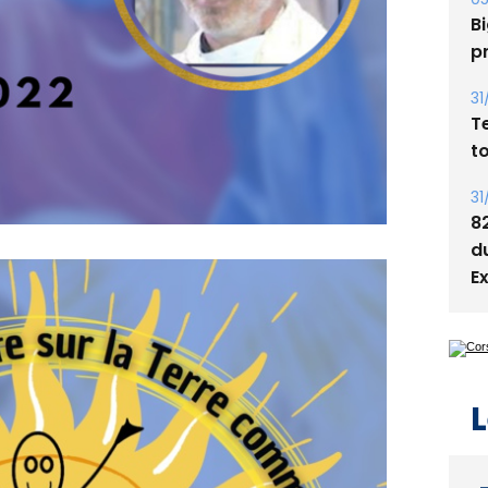
Bi
p
31
T
t
31
8
d
E
L