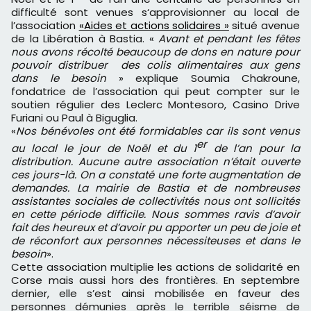
difficulté sont venues s‘approvisionner au local de
l’association
«Aides et actions solidaires »
situé avenue
de la Libération à Bastia. «
Avant et pendant les fêtes
nous avons récolté beaucoup de dons en nature pour
pouvoir distribuer des colis alimentaires aux gens
dans le besoin
» explique Soumia Chakroune,
fondatrice de l’association qui peut compter sur le
soutien régulier des Leclerc Montesoro, Casino Drive
Furiani ou Paul à Biguglia.
«
Nos bénévoles ont été formidables car ils sont venus
er
au local le jour de Noël et du 1
de l’an pour la
distribution. Aucune autre association n’était ouverte
ces jours-là. On a constaté une forte augmentation de
demandes. La mairie de Bastia et de nombreuses
assistantes sociales de collectivités nous ont sollicités
en cette période difficile. Nous sommes ravis d’avoir
fait des heureux et d’avoir pu apporter un peu de joie et
de réconfort aux personnes nécessiteuses et dans le
besoin
».
Cette association multiplie les actions de solidarité en
Corse mais aussi hors des frontières. En septembre
dernier, elle s’est ainsi mobilisée en faveur des
personnes démunies après le terrible séisme de