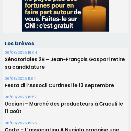
Sénatoriales 2B – Jean-François Gaspari retire
sa candidature
09/08/2026 11:04
Festa di l’Associi Curtinesi le 13 septembre
06/08/2026 15:57
Ucciani – Marché des producteurs à Cruculi le
11 août
06/08/2026 15:25
Corte – L’association A Nuciola organise une
projection sous les étoiles
06/08/2026 15:04
Alata - Soirée Tango Argentin au stade de San
Benedetto
05/08/2026 09:53
Biguglia : messe de la Sainte-Marie et