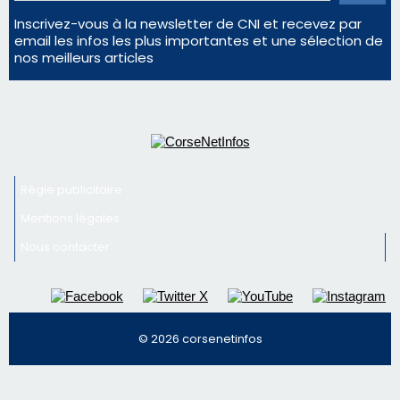
Éclipse du 12 août : la Corse aux premières loges
d'un spectacle qui ne reviendra pas avant 2081
Pene in capu - Bastia : il n'y a plus de limites…
En Corse, un début de saison marqué par une
consommation en recul dans les restaurants
Newsletter
Inscrivez-vous à la newsletter de CNI et recevez par
email les infos les plus importantes et une sélection de
nos meilleurs articles
Régie publicitaire