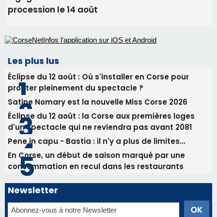
06/08/2026 15:25
Corte – L’association A Nuciola organise une
projection sous les étoiles
06/08/2026 15:04
Alata - Soirée Tango Argentin au stade de San
Benedetto
05/08/2026 09:53
Biguglia : messe de la Sainte-Marie et
procession le 14 août
Les plus lus
Éclipse du 12 août : Où s'installer en Corse pour
profiter pleinement du spectacle ?
Satine Nomary est la nouvelle Miss Corse 2026