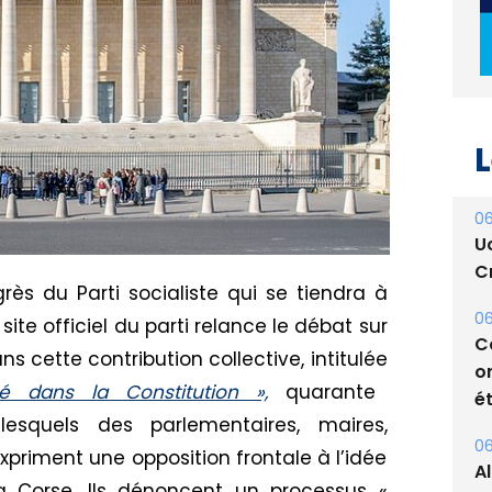
L
06
U
Cr
06
s du Parti socialiste qui se tiendra à
C
o
 site officiel du parti relance le débat sur
ét
s cette contribution collective, intitulée
é dans la Constitution »,
quarante
06
A
 lesquels des parlementaires, maires,
s
expriment une opposition frontale à l’idée
a Corse. Ils dénoncent un processus «