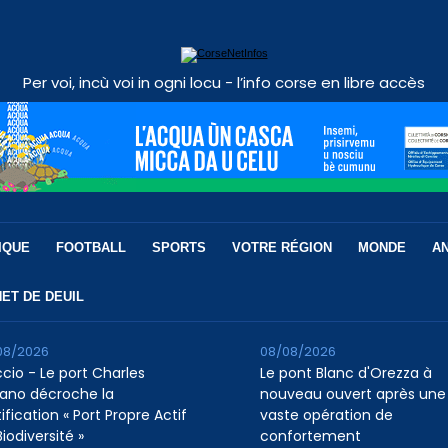
Per voi, incù voi in ogni locu - l’info corse en libre accès
IQUE
FOOTBALL
SPORTS
VOTRE RÉGION
MONDE
A
ET DE DEUIL
08/2026
08/08/2026
ccio - Le port Charles
Le pont Blanc d'Orezza à
ano décroche la
nouveau ouvert après une
ification « Port Propre Actif
vaste opération de
iodiversité »
confortement