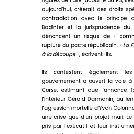
figures de l’aile jacobine du PS, se
aujourd’hui, créerait des droits s
contradiction avec le principe d
Badinter et la jurisprudence du C
dénoncent un risque de « commu
rupture du pacte républicain. «
La F
à la découpe »
, écrivent-ils.
Ils contestent également les
gouvernement a ouvert la voie à 
Corse, estimant que l’annonce f
l’Intérieur Gérald Darmanin, au l
l’agression mortelle d’Yvan Colonna
une crise que d’un projet mûri. Le
pris par l’exécutif et leur instrum