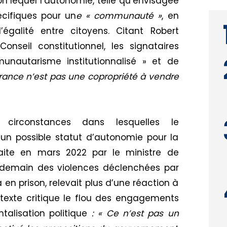
lon lequel l’autonomie, telle qu’envisagée
pécifiques pour un
e « communauté »
, en
’égalité entre citoyens. Citant Robert
onseil constitutionnel, les signataires
nautarisme institutionnalisé » et de
rance n’est pas une copropriété à vendre
 circonstances dans lesquelles le
un possible statut d’autonomie pour la
aite en mars 2022 par le ministre de
endemain des violences déclenchées par
 en prison, relevait plus d’une réaction à
 texte critique le flou des engagements
entalisation politique
: « Ce n’est pas un