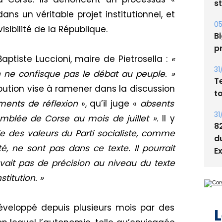
05
Bi
ans un véritable projet institutionnel, et
p
sibilité de la République.
31
T
aptiste Luccioni, maire de Pietrosella :
«
t
n ne confisque pas le débat au peuple. »
tribution vise à ramener dans la discussion
31
8
éments de réflexion
», qu’il juge «
absents
d
emblée de Corse au mois de juillet ».
Il y
E
e des valeurs du Parti socialiste, comme
ité, ne sont pas dans ce texte. Il pourrait
 avait pas de précision au niveau du texte
titution. »
L
éveloppé depuis plusieurs mois par des