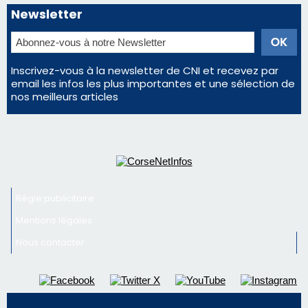
Régie publicitaire
Mentions légales
Nous contacter
© 2026 corsenetinfos