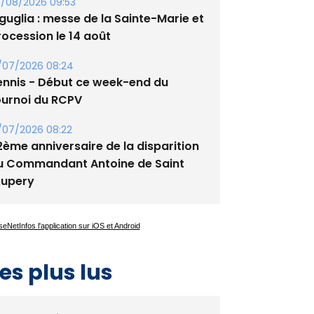
tade de San Benedetto
/08/2026 09:53
guglia : messe de la Sainte-Marie et
rocession le 14 août
/07/2026 08:24
ennis - Début ce week-end du
ournoi du RCPV
/07/2026 08:22
2ème anniversaire de la disparition
u Commandant Antoine de Saint
xupery
es plus lus