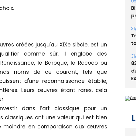
s
choix.
05
Bi
p
31
uvres créées jusqu'au XIXe siècle, est un
T
qualifier comme sûr. Il englobe des
t
Renaissance, le Baroque, le Rococo ou
31
ands noms de ce courant, tels que
8
ouissent d'une reconnaissance établie,
d
tières. Leurs œuvres étant rares, cela
E
.​
nvestir dans l’art classique pour un
 classiques ont une valeur qui est bien
lité moindre en comparaison aux œuvres
L