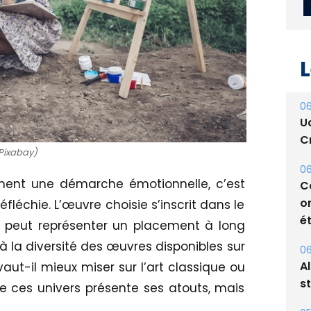
L
06
Pixabay)
U
Cr
lement une démarche émotionnelle, c’est
06
léchie. L’œuvre choisie s’inscrit dans le
C
t peut représenter un placement à long
o
 la diversité des œuvres disponibles sur
ét
aut-il mieux miser sur l’art classique ou
06
e ces univers présente ses atouts, mais
A