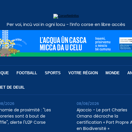
Per voi, incù voi in ogni locu - l’info corse en libre accès
IQUE
FOOTBALL
SPORTS
VOTRE RÉGION
MONDE
A
ET DE DEUIL
08/2026
08/08/2026
nomie de proximité : "Les
Ajaccio - Le port Charles
soreries sont à bout de
Ornano décroche la
fle", alerte l'U2P Corse
certification « Port Propre A
en Biodiversité »