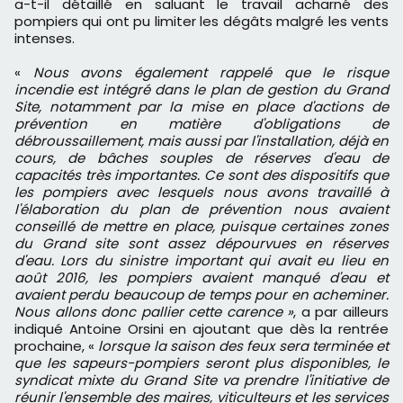
a-t-il détaillé en saluant le travail acharné des
pompiers qui ont pu limiter les dégâts malgré les vents
intenses.
«
Nous avons également rappelé que le risque
incendie est intégré dans le plan de gestion du Grand
Site, notamment par la mise en place d'actions de
prévention en matière d'obligations de
débroussaillement, mais aussi par l'installation, déjà en
cours, de bâches souples de réserves d'eau de
capacités très importantes. Ce sont des dispositifs que
les pompiers avec lesquels nous avons travaillé à
l'élaboration du plan de prévention nous avaient
conseillé de mettre en place, puisque certaines zones
du Grand site sont assez dépourvues en réserves
d'eau. Lors du sinistre important qui avait eu lieu en
août 2016, les pompiers avaient manqué d'eau et
avaient perdu beaucoup de temps pour en acheminer.
Nous allons donc pallier cette carence »
, a par ailleurs
indiqué Antoine Orsini en ajoutant que dès la rentrée
prochaine, «
lorsque la saison des feux sera terminée et
que les sapeurs-pompiers seront plus disponibles, le
syndicat mixte du Grand Site va prendre l'initiative de
réunir l'ensemble des maires, viticulteurs et les services