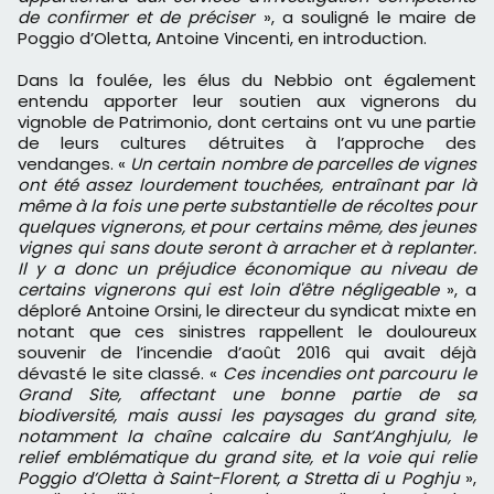
de confirmer et de préciser
», a souligné le maire de
Poggio d’Oletta, Antoine Vincenti, en introduction.
Dans la foulée, les élus du Nebbio ont également
entendu apporter leur soutien aux vignerons du
vignoble de Patrimonio, dont certains ont vu une partie
de leurs cultures détruites à l’approche des
vendanges. «
Un certain nombre de parcelles de vignes
ont été assez lourdement touchées, entraînant par là
même à la fois une perte substantielle de récoltes pour
quelques vignerons, et pour certains même, des jeunes
vignes qui sans doute seront à arracher et à replanter.
Il y a donc un préjudice économique au niveau de
certains vignerons qui est loin d'être négligeable
», a
déploré Antoine Orsini, le directeur du syndicat mixte en
notant que ces sinistres rappellent le douloureux
souvenir de l’incendie d’août 2016 qui avait déjà
dévasté le site classé. «
Ces incendies ont parcouru le
Grand Site, affectant une bonne partie de sa
biodiversité, mais aussi les paysages du grand site,
notamment la chaîne calcaire du Sant’Anghjulu, le
relief emblématique du grand site, et la voie qui relie
Poggio d’Oletta à Saint-Florent, a Stretta di u Poghju
»,