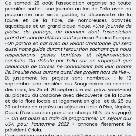
Ce samedi 28 août l’association organise sa toute
première sortie : une journée au lac de Tolla avec au
programme une visite guidée, la découverte de la
faune et de la flore, de nombreuses activités
aquatiques et un grand pique-nique. «
Une journée de
plaisir, de partage, de bonheur dont l’association
prend en charge 50% du coût
» précise Patrice Pompei.
«
On partira en car avec au volant Christophe qui sera
aussi notre guide durant l’excursion sachant que nous
respecterons gestes barrières et réglementation
sanitaire. On débute par Tolla car on s’aperçoit que
beaucoup de Corses ne connaissent pas leur propre
île. Ensuite nous aurons aussi des projets hors de l’île
».
Et justement les projets sont nombreux : le 12
septembre une croisière aux Sanguinaires en scooter
des mers, les 25 et 26 septembre est prévu week-end
au plateau du Coscione avec découverte de la faune
et de la flore locale et logement en gîte et du 25 au
30 octobre on a prévu un séjour en Italie à Pise, Naples,
Capri...(l’association prend en charge 60% du voyage)
: «
On est aussi en train de
p
rogramm
er un séjour aux
USA pour l’automne 2022
» annonce fièrement le
président Oriola.
L’association compte sur les adhésions, les dons et les