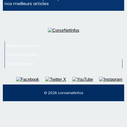
consommation en recul dans les restaurants
La gendarmerie alerte les restaurateurs corses
face à une nouvelle escroquerie au faux vendeur de
vin
Newsletter
Inscrivez-vous à la newsletter de CNI et recevez par
email les infos les plus importantes et une sélection de
nos meilleurs articles
Régie publicitaire
Mentions légales