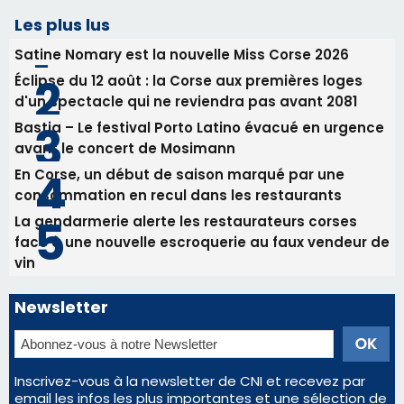
31/07/2026 08:24
Tennis - Début ce week-end du tournoi du
RCPV
31/07/2026 08:22
82ème anniversaire de la disparition du
Commandant Antoine de Saint Exupery
Les plus lus
Satine Nomary est la nouvelle Miss Corse 2026
Éclipse du 12 août : la Corse aux premières loges
d'un spectacle qui ne reviendra pas avant 2081
Bastia – Le festival Porto Latino évacué en urgence
avant le concert de Mosimann
En Corse, un début de saison marqué par une