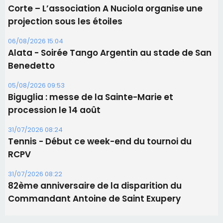
Biguglia : messe de la Sainte-Marie et
procession le 14 août
31/07/2026 08:24
Tennis - Début ce week-end du tournoi du
RCPV
31/07/2026 08:22
82ème anniversaire de la disparition du
Commandant Antoine de Saint Exupery
Les plus lus
Satine Nomary est la nouvelle Miss Corse 2026
Éclipse du 12 août : la Corse aux premières loges
d'un spectacle qui ne reviendra pas avant 2081
Éclipse du 12 août : Où s'installer en Corse pour