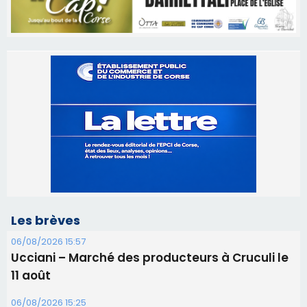
Les brèves
06/08/2026 15:57
Ucciani – Marché des producteurs à Cruculi le
11 août
06/08/2026 15:25
Corte – L’association A Nuciola organise une
projection sous les étoiles
06/08/2026 15:04
Alata - Soirée Tango Argentin au stade de San
Benedetto
05/08/2026 09:53