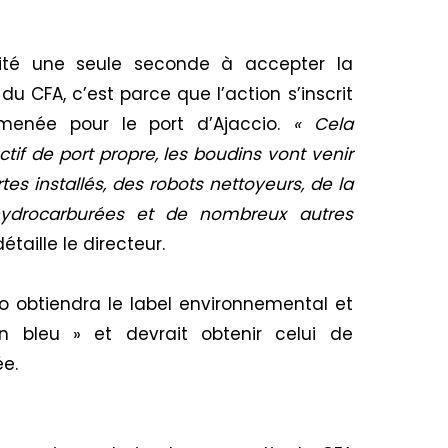
té une seule seconde à accepter la
du CFA, c’est parce que l’action s’inscrit
e menée pour le
port
d’Ajaccio.
« Cela
ctif de
port
propre,
l
es boudins von
t
venir
s installés, des robots nettoyeurs, de la
ydrocarburées
et de nombreux autres
étaille le directeur.
o obtiendra le label environnemental et
lon
bleu
» et devrait obtenir celui de
ée.