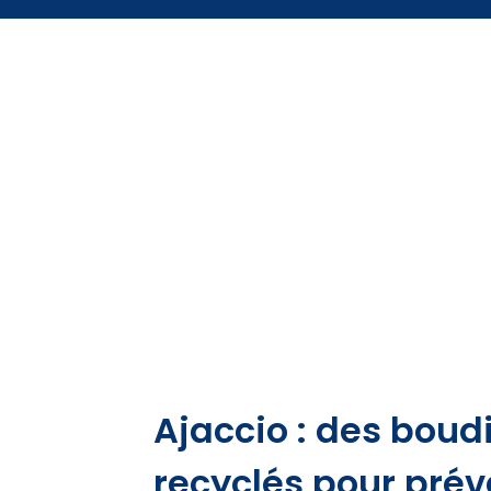
Ajaccio : des boud
recyclés pour préve