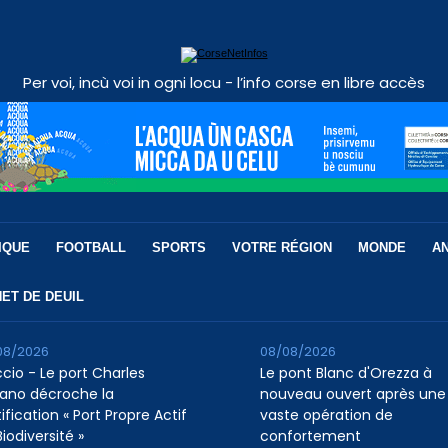
Per voi, incù voi in ogni locu - l’info corse en libre accès
IQUE
FOOTBALL
SPORTS
VOTRE RÉGION
MONDE
A
ET DE DEUIL
08/2026
08/08/2026
ccio - Le port Charles
Le pont Blanc d'Orezza à
ano décroche la
nouveau ouvert après une
ification « Port Propre Actif
vaste opération de
iodiversité »
confortement