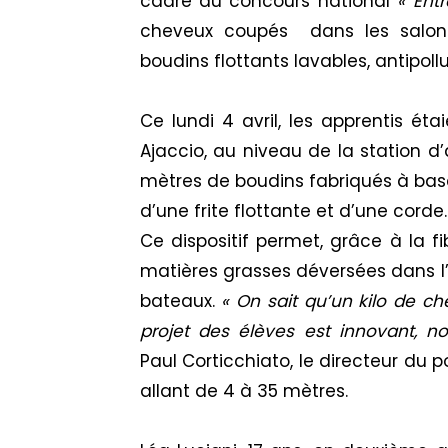
cadre du concours national
«
Ent
cheveux coupés dans les salons 
boudins flottants
lavables,
antipoll
Ce lundi 4 avril, les apprentis éta
Ajaccio,
au niveau de
la station d’
mètres de boudins fabriqués à base
d’une
frite
flottante et d’une corde.
Ce dispositif permet,
grâce à
la fi
matières grasses déversées dans l
bateaux.
« On sait qu’un kilo de c
projet des élèves est
innovant,
n
Paul
Corticchiato
, le directeur du 
allant de 4 à 35 mètres.