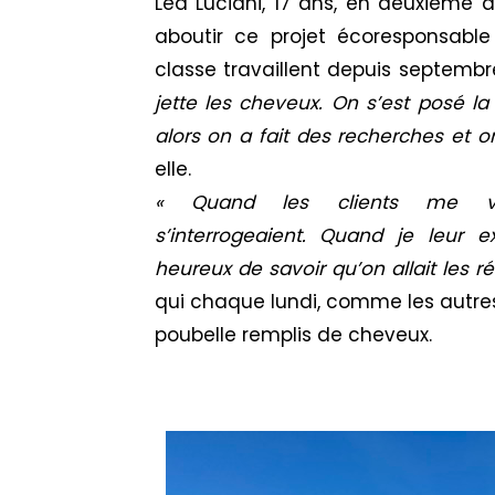
L
éa
Lucian
i
, 17 ans, en deuxième
aboutir ce projet
écoresponsable
classe travaillent depuis septemb
jette les cheveux.
On s’est posé la
alors on a fait des recherches et
o
elle.
« Quand les clients me voy
s’interrogeaient.
Quand je leur exp
heureux de savoir qu’on allait les réut
qui
​c
haque
lundi, comme les autre
poubelle remplis de cheveux.