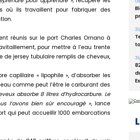
reprendre
pour apprendre »,
récupère les
Bi
où ils travaillent pour fabriquer des
p
ution
.
31
T
ient réunis sur le
port
Charles
Ornano
à
t
avitaillement,
pour mettre à l’eau
trente
 de jersey tubulaire remplis de cheveux,
31
8
d
bre capillaire « lipophile », d’absorber les
E
’eau comme peut l’être le carburant des
heveux
absorbe
8 litres d’hydrocarbure.
Le
ous
l’
avon
s
bien sûr
encouragé »
, lance
port qui peut accueillir 1000 embarcations
L