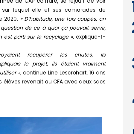
 année de CAP
coiffure,
se réjouit de voir
sur lequel elle et ses camarades de
re 2020
.
« D’habitude, une fois
coupés,
on
 question de ce à quoi ça pouvait servir,
n
est parti sur le recyclage »,
explique-t-
aient récupérer les chutes, ils
liquais le projet, ils étaient vraiment
iliser »,
continue Line
Lescrohart
, 16 ans
s élèves revenait au CFA avec deux sacs