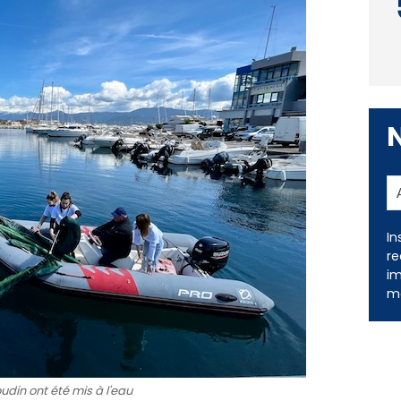
In
re
im
me
din ont été mis à l'eau