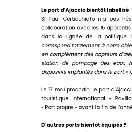
Le
port
d’Ajaccio
bientôt
labellisé
Si Paul
Corticchiato
n’a pas hési
collaboration avec les 15 apprentis 
dans la lignée de la politiqu
correspond totalement à notre obje
en complément des capteurs d’alerte
station de pompage des eaux
h
dispositifs implantés dans le
port
»,
d
Le 17 mai prochain, le
port
d’Ajacci
touristique international « Pavil
«
Port
propre » avant la fin de l’ann
D’autres
ports
bientôt
équipés ?