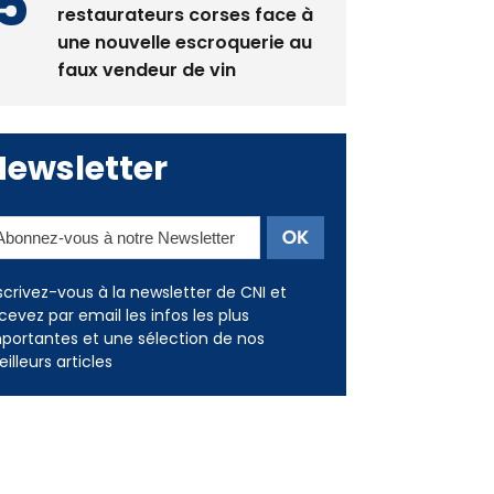
restaurateurs corses face à
une nouvelle escroquerie au
faux vendeur de vin
Newsletter
scrivez-vous à la newsletter de CNI et
cevez par email les infos les plus
portantes et une sélection de nos
illeurs articles