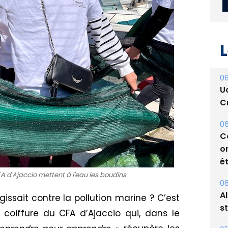
L
06
U
Cr
06
C
o
ét
A d'Ajaccio mettent à l'eau les boudins
06
A
agissait contre la pollution marine ?
C
’est
s
coiffure du CFA d’Ajaccio qui, dans le
05